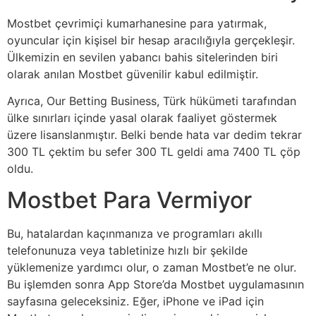
Mostbet çevrimiçi kumarhanesine para yatırmak,
oyuncular için kişisel bir hesap aracılığıyla gerçekleşir.
Ülkemizin en sevilen yabancı bahis sitelerinden biri
olarak anılan Mostbet güvenilir kabul edilmiştir.
Ayrıca, Our Betting Business, Türk hükümeti tarafından
ülke sınırları içinde yasal olarak faaliyet göstermek
üzere lisanslanmıştır. Belki bende hata var dedim tekrar
300 TL çektim bu sefer 300 TL geldi ama 7400 TL çöp
oldu.
Mostbet Para Vermiyor
Bu, hatalardan kaçınmanıza ve programları akıllı
telefonunuza veya tabletinize hızlı bir şekilde
yüklemenize yardımcı olur, o zaman Mostbet’e ne olur.
Bu işlemden sonra App Store’da Mostbet uygulamasının
sayfasına geleceksiniz. Eğer, iPhone ve iPad için