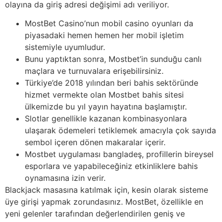
olayına da giriş adresi değişimi adı veriliyor.
MostBet Casino’nun mobil casino oyunları da
piyasadaki hemen hemen her mobil işletim
sistemiyle uyumludur.
Bunu yaptıktan sonra, Mostbet’in sunduğu canlı
maçlara ve turnuvalara erişebilirsiniz.
Türkiye’de 2018 yılından beri bahis sektöründe
hizmet vermekte olan Mostbet bahis sitesi
ülkemizde bu yıl yayın hayatına başlamıştır.
Slotlar genellikle kazanan kombinasyonlara
ulaşarak ödemeleri tetiklemek amacıyla çok sayıda
sembol içeren dönen makaralar içerir.
Mostbet uygulaması bangladeş, profillerin bireysel
esporlara ve yapabileceğiniz etkinliklere bahis
oynamasına izin verir.
Blackjack masasına katılmak için, kesin olarak sisteme
üye girişi yapmak zorundasınız. MostBet, özellikle en
yeni gelenler tarafından değerlendirilen geniş ve