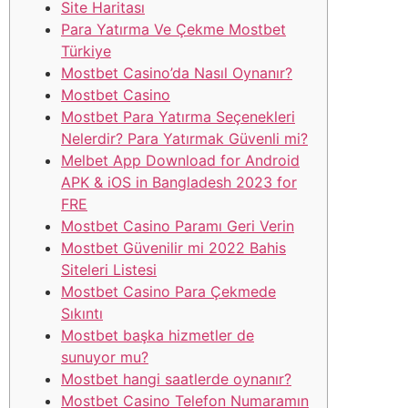
Site Haritası
Para Yatırma Ve Çekme Mostbet
Türkiye
Mostbet Casino’da Nasıl Oynanır?
Mostbet Casino
Mostbet Para Yatırma Seçenekleri
Nelerdir? Para Yatırmak Güvenli mi?
Melbet App Download for Android
APK & iOS in Bangladesh 2023 for
FRE
Mostbet Casino Paramı Geri Verin
Mostbet Güvenilir mi 2022 Bahis
Siteleri Listesi
Mostbet Casino Para Çekmede
Sıkıntı
Mostbet başka hizmetler de
sunuyor mu?
Mostbet hangi saatlerde oynanır?
Mostbet Casino Telefon Numaramın