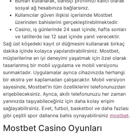
Bunları kullanarak, bahisçi profilinizi kalıcı olarak
sosyal ağ hesabınıza bağlarsınız.
Kullanıcılar güven ilişkisi içerisinde Mostbet
üzerinden bahislerini gerçekleştirebilmektedir.
Casino, iş günlerinde 24 saat içinde, hafta sonları
ve tatillerde ise 12 saat içinde yanıt verecektir.
Sağ üst köşedeki kayıt ol düğmesini kullanarak birkaç
dakika içinde kolayca yapılandırabilirsiniz. Mostbet,
müşterilerine en iyi deneyimi yaşatmak için özel olarak
tasarlanmış bir mobil uygulama ve mobil versiyonu
sunmaktadır. Uygulamalar ayrıca cihazınızda herhangi
bir ekstra yer kaplamadan çalışacaktır. Mobil versiyon
sayesinde, Mostbet’in tüm özelliklerini telefonunuzdan
erişebileceksiniz. Ayrıca, akıllı telefonunuzu her zaman
yanınızda taşıyabileceğiniz için daha kolay erişim
sağlayabilirsiniz. Evet, futbol, basketbol ve daha fazlası
gibi çeşitli spor dallarına bahis oynayabilirsiniz
mostbet
.
Mostbet Casino Oyunları