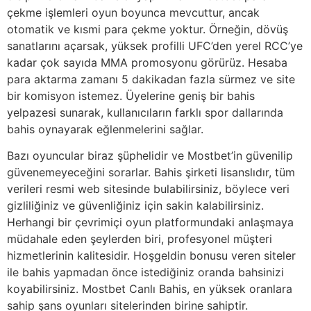
çekme işlemleri oyun boyunca mevcuttur, ancak
otomatik ve kısmi para çekme yoktur. Örneğin, dövüş
sanatlarını açarsak, yüksek profilli UFC’den yerel RCC’ye
kadar çok sayıda MMA promosyonu görürüz. Hesaba
para aktarma zamanı 5 dakikadan fazla sürmez ve site
bir komisyon istemez. Üyelerine geniş bir bahis
yelpazesi sunarak, kullanıcıların farklı spor dallarında
bahis oynayarak eğlenmelerini sağlar.
Bazı oyuncular biraz şüphelidir ve Mostbet’in güvenilip
güvenemeyeceğini sorarlar. Bahis şirketi lisanslıdır, tüm
verileri resmi web sitesinde bulabilirsiniz, böylece veri
gizliliğiniz ve güvenliğiniz için sakin kalabilirsiniz.
Herhangi bir çevrimiçi oyun platformundaki anlaşmaya
müdahale eden şeylerden biri, profesyonel müşteri
hizmetlerinin kalitesidir. Hoşgeldin bonusu veren siteler
ile bahis yapmadan önce istediğiniz oranda bahsinizi
koyabilirsiniz. Mostbet Canlı Bahis, en yüksek oranlara
sahip şans oyunları sitelerinden birine sahiptir.