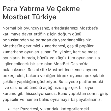
Para Yatırma Ve Çekme
Mostbet Türkiye
Normal bir oyuncuysanız, arkadaşlarınızı Mostbet’e
katılmaya davet ettiğiniz için doğum günü
bonuslarından ve paradan da yararlanabilirsiniz.
Mostbet’in çevrimiçi kumarhanesi, çeşitli popüler
kumarhane oyunları sunar. En iyi slot, kart ve masa
oyunlarını burada, büyük ve küçük tüm oyunlarınızla
ilgilenebilecek bir site olan MostBet Casino’da
bulacaksınız. Resmi site Mostbet incelemesi ayrıca
poker, rulet, bakara ve diğer birçok oyunun çok şık bir
şekilde yapıldığını gösteriyor. Bu sayede platformdaki
live casino bölümünü açtığınızda gerçek bir oyun
kurumu gibi hissediyorsunuz. Bunu yaptıktan sonra, giriş
yapabilir ve hemen bahis oynamaya başlayabilirsiniz!
Her Pazartesi, yukarıdaki kategorilerdeki –