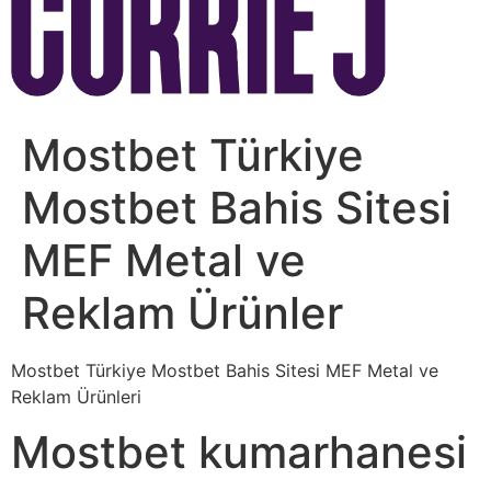
Mostbet Türkiye
Mostbet Bahis Sitesi
MEF Metal ve
Reklam Ürünler
Mostbet Türkiye Mostbet Bahis Sitesi MEF Metal ve
Reklam Ürünleri
Mostbet kumarhanesi