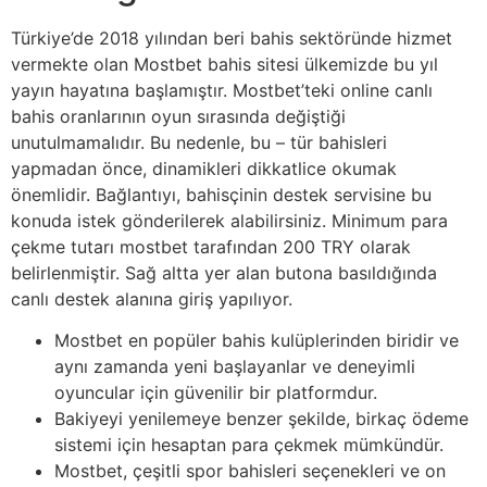
Türkiye’de 2018 yılından beri bahis sektöründe hizmet
vermekte olan Mostbet bahis sitesi ülkemizde bu yıl
yayın hayatına başlamıştır. Mostbet’teki online canlı
bahis oranlarının oyun sırasında değiştiği
unutulmamalıdır. Bu nedenle, bu – tür bahisleri
yapmadan önce, dinamikleri dikkatlice okumak
önemlidir. Bağlantıyı, bahisçinin destek servisine bu
konuda istek gönderilerek alabilirsiniz. Minimum para
çekme tutarı mostbet tarafından 200 TRY olarak
belirlenmiştir. Sağ altta yer alan butona basıldığında
canlı destek alanına giriş yapılıyor.
Mostbet en popüler bahis kulüplerinden biridir ve
aynı zamanda yeni başlayanlar ve deneyimli
oyuncular için güvenilir bir platformdur.
Bakiyeyi yenilemeye benzer şekilde, birkaç ödeme
sistemi için hesaptan para çekmek mümkündür.
Mostbet, çeşitli spor bahisleri seçenekleri ve on