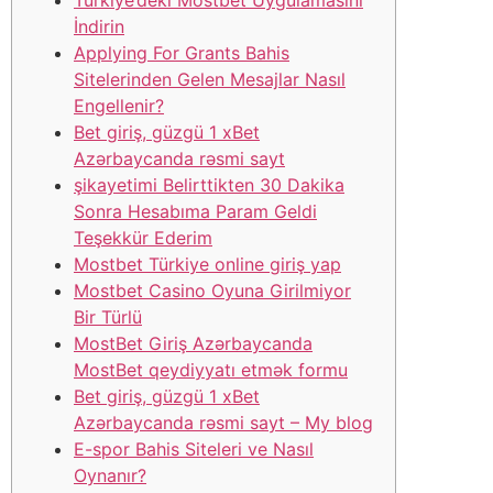
İndirin
Applying For Grants Bahis
Sitelerinden Gelen Mesajlar Nasıl
Engellenir?
Bet giriş, güzgü 1 xBet
Azərbaycanda rəsmi sayt
şikayetimi Belirttikten 30 Dakika
Sonra Hesabıma Param Geldi
Teşekkür Ederim
Mostbet Türkiye online giriş yap
Mostbet Casino Oyuna Girilmiyor
Bir Türlü
MostBet Giriş Azərbaycanda
MostBet qeydiyyatı etmək formu
Bet giriş, güzgü 1 xBet
Azərbaycanda rəsmi sayt – My blog
E-spor Bahis Siteleri ve Nasıl
Oynanır?