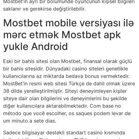
Mostbet’in ayrı bir bölümünde oyuncunun kişisel bilgileri
saklanır ve gerekirse değiştirilebilir.
Mostbet mobile versiyası ilə
mərc etmək Mostbet apk
yukle Android
Eski bir bahis sitesi olan Mostbet, finansal olarak güçlü
bir bahis sitesidir. Dünyadaki casino siteleri genellikle
kullanıcılarına az miktarda bedava bonus vermektedir.
MostBet’in resmi web sitesi Türkçe de dahil olmak üzere
38 dilde yerelleştirilmiştir. Siteyi deneyimleyen kişiler
siteye dair olan bilgilerini ve deneyimlerini bu şekilde
diğer kullanıcılara aktarabilmektedir. Com base no
método que você escolher, os saques podem levar de
um minuto a sete dias.
Sadece bilgisayar destekli standart casino kısmında