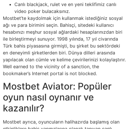
Canlı blackjack, rulet ve en yeni teklifimiz canlı
video poker bulacaksınız.
Mostbet’te kaydolmak için kullanmak istediğiniz sosyal
ağı ve para birimini seçin. Bahisçi, sitedeki kullanıcı
hesabınızı meşhur sosyal ağlardaki hesaplarınızdan biri
ile birleştirmeyi sunuyor. 1998 yılında, 17 yıl civarında
Türk bahis piyasasına girmişti, bu şirket bu sektördeki
en deneyimli şirketlerden biri. Dünya dilleri arasında
yapılacak olan cümle ve kelime çevirilerinizi kolaylaştırır.
Well earned to the vicinity of a sanction, the
bookmaker’s Internet portal is not blocked.
Mostbet Aviator: Popüler
oyun nasıl oynanır ve
kazanılır?
Mostbet ayrıca, oyuncuların halihazırda başlamış olan
etkinliklere bahis yapmalarına olanak tanıyan canlı