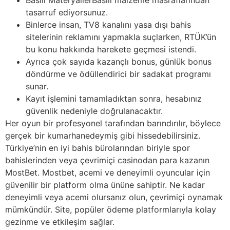
Basılı MateryallerBasılı malzeme masraflarından
tasarruf ediyorsunuz.
Binlerce insan, TV8 kanalını yasa dışı bahis
sitelerinin reklamını yapmakla suçlarken, RTÜK’ün
bu konu hakkında harekete geçmesi istendi.
Ayrıca çok sayıda kazançlı bonus, günlük bonus
döndürme ve ödüllendirici bir sadakat programı
sunar.
Kayıt işlemini tamamladıktan sonra, hesabınız
güvenlik nedeniyle doğrulanacaktır.
Her oyun bir profesyonel tarafından barındırılır, böylece
gerçek bir kumarhanedeymiş gibi hissedebilirsiniz.
Türkiye’nin en iyi bahis bürolarından biriyle spor
bahislerinden veya çevrimiçi casinodan para kazanın
MostBet. Mostbet, acemi ve deneyimli oyuncular için
güvenilir bir platform olma ününe sahiptir. Ne kadar
deneyimli veya acemi olursanız olun, çevrimiçi oynamak
mümkündür. Site, popüler ödeme platformlarıyla kolay
gezinme ve etkileşim sağlar.