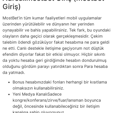
Giriş)
MostBet’in tüm kumar faaliyetleri mobil uygulamalar
üzerinden yürütülebilir ve dünyanın her yerinden
oynayabilir ve bahis yapabilirsiniz. Tek fark, bu oyundaki
olayların daha geçici olarak gerçekleşmesidir. Çekim
talebim ödendi gözüküyor fakat hesabıma ne para geldi
ne etti. Canlı destekle iletişime geçiyorum not düştük
efendim diyorlar fakat bir etkisi olmuyor. Hiçbir sıkıntı
da yoktu hesaba geri girdiğimde hesabın dondurulmuş
olduğunu gördüm parayı yatırdıktan sonra Para hesaba
da yatmadı.
Bonus hesabınızdaki fonları herhangi bir kısıtlama
olmaksızın kullanabilirsiniz.
Yeni Medya KanalıSadece
kongre/konferans/zirve/fuar/lansman boyunca
değil, öncesinde kullanabileceğiniz bir iletişim
kanalına sahip oluyorsunuz.