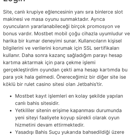
Site, canlı krupiye eğlencesinin yanı sıra binlerce slot
makinesi ve masa oyunu sunmaktadır. Ayrıca
oyuncuların yararlanabileceği birçok promosyon ve
bonus vardır. Mostbet mobil çoğu cihazla uyumludur ve
harika bir kumar deneyimi sunar. Kullanıcıların kişisel
bilgilerini ve verilerini korumak için SSL sertifikaları
kullanır. Daha sonra kazanç sağladığım parayı hesap
kartıma aktarmak için para çekme işlemi
gerçekleştirdim oyundan çekti ama hesap kartımda bu
para yok hala gelmedi. Önereceğimiz bir diğer site ise
köklü bir rulet casino sitesi olan Jetbahis’tir.
Mostbet kayıt işlemleri en kolay şekilde yapılan
canlı bahis sitesidir.
Yetkililer sitenin erişime kapanması durumunda
yeni siteyi faaliyete koyup sürekli olarak oyun
hizmetini devam ettirmektedir.
Yasadışı Bahis Suçu yukarıda bahsedildiği üzere