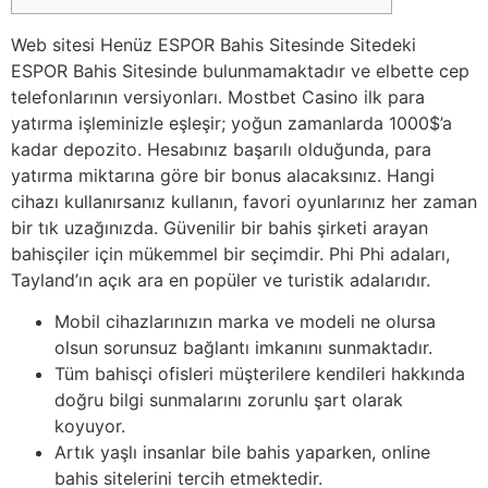
Web sitesi Henüz ESPOR Bahis Sitesinde Sitedeki
ESPOR Bahis Sitesinde bulunmamaktadır ve elbette cep
telefonlarının versiyonları. Mostbet Casino ilk para
yatırma işleminizle eşleşir; yoğun zamanlarda 1000$’a
kadar depozito. Hesabınız başarılı olduğunda, para
yatırma miktarına göre bir bonus alacaksınız. Hangi
cihazı kullanırsanız kullanın, favori oyunlarınız her zaman
bir tık uzağınızda. Güvenilir bir bahis şirketi arayan
bahisçiler için mükemmel bir seçimdir. Phi Phi adaları,
Tayland’ın açık ara en popüler ve turistik adalarıdır.
Mobil cihazlarınızın marka ve modeli ne olursa
olsun sorunsuz bağlantı imkanını sunmaktadır.
Tüm bahisçi ofisleri müşterilere kendileri hakkında
doğru bilgi sunmalarını zorunlu şart olarak
koyuyor.
Artık yaşlı insanlar bile bahis yaparken, online
bahis sitelerini tercih etmektedir.