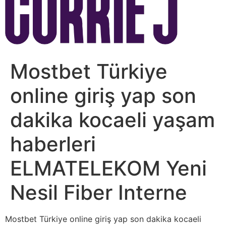
Mostbet Türkiye
online giriş yap son
dakika kocaeli yaşam
haberleri
ELMATELEKOM Yeni
Nesil Fiber Interne
Mostbet Türkiye online giriş yap son dakika kocaeli