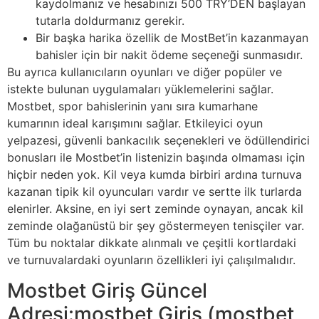
kaydolmanız ve hesabınızı 500 TRY’DEN başlayan
tutarla doldurmanız gerekir.
Bir başka harika özellik de MostBet’in kazanmayan
bahisler için bir nakit ödeme seçeneği sunmasıdır.
Bu ayrıca kullanıcıların oyunları ve diğer popüler ve
istekte bulunan uygulamaları yüklemelerini sağlar.
Mostbet, spor bahislerinin yanı sıra kumarhane
kumarının ideal karışımını sağlar. Etkileyici oyun
yelpazesi, güvenli bankacılık seçenekleri ve ödüllendirici
bonusları ile Mostbet’in listenizin başında olmaması için
hiçbir neden yok. Kil veya kumda birbiri ardına turnuva
kazanan tipik kil oyuncuları vardır ve sertte ilk turlarda
elenirler. Aksine, en iyi sert zeminde oynayan, ancak kil
zeminde olağanüstü bir şey göstermeyen tenisçiler var.
Tüm bu noktalar dikkate alınmalı ve çeşitli kortlardaki
ve turnuvalardaki oyunların özellikleri iyi çalışılmalıdır.
Mostbet Giriş Güncel
Adresi:mostbet Giriş (mostbet