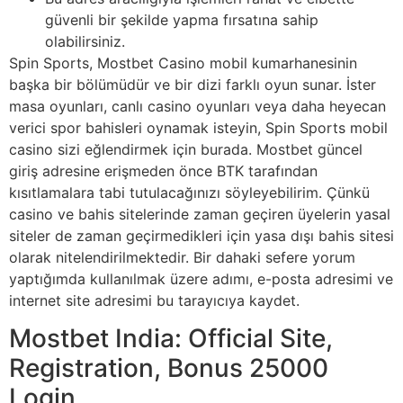
güvenli bir şekilde yapma fırsatına sahip
olabilirsiniz.
Spin Sports, Mostbet Casino mobil kumarhanesinin
başka bir bölümüdür ve bir dizi farklı oyun sunar. İster
masa oyunları, canlı casino oyunları veya daha heyecan
verici spor bahisleri oynamak isteyin, Spin Sports mobil
casino sizi eğlendirmek için burada. Mostbet güncel
giriş adresine erişmeden önce BTK tarafından
kısıtlamalara tabi tutulacağınızı söyleyebilirim. Çünkü
casino ve bahis sitelerinde zaman geçiren üyelerin yasal
siteler de zaman geçirmedikleri için yasa dışı bahis sitesi
olarak nitelendirilmektedir. Bir dahaki sefere yorum
yaptığımda kullanılmak üzere adımı, e-posta adresimi ve
internet site adresimi bu tarayıcıya kaydet.
Mostbet India: Official Site,
Registration, Bonus 25000
Login