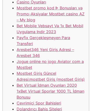
Casino Oyunları
Mostbet promo kod ᐈ Bonusları və
Promo-Aksiyalar Mostbet casino AZ
– My blog
Bet Mobile Vebsayt Və 1x Bet Mobil
Uygulama Indir 2023
Payfix Gerçekleşmeyen Para
Transferi
Aresbet346 Yeni Giriş Adresi –
Aresbet 346
Jogue online no jogo Aviator com a
Mostbet
Mostbet Giriş Güncel
Adresi:mostbet Giriş (mostbet Giriş)
Bet Virtual İdman Oyunları 2020
1xBet Virtual Sporlar 1000 TL İdman
Bonusu
Çevrimiçi Spor Bahisleri
Dolandırıcı Bahis Siteleri