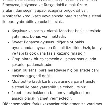
Fransızca, İtalyanca ve Rusça dahil olmak üzere
aralarından seçim yapabileceğiniz birçok dil var.
Mostbet’te kredi kartı veya anında para transfer sistemi
ile para yatırabilir ve çekebilirsiniz.
Koşulsuz ve şartsız olarak Mostbet bahis sitesinde
yatırımsız bonus verilmektedir.
Sweet Bonanza oyununu diğer slot bahis
oyunlarından ayıran en önemli özellikler hızlı, kolay
ve tabi ki çok daha fazla kazandırmasıdır.
Grup olarak bir eşleşmenin oluşması sonucunda
şekerler patlamaktadır.
Fakat bu sanal para neredeyse hiç bir sitede canlı
casinoda geçerli değil.
Mostbet’te kredi kartı veya anında para transfer
sistemi ile para yatırabilir ve çekebilirsiniz.
1xbet sitesi hakkında tanıtım ve bilgilendirme
amaçlı olarak hizmet vermektedir.
Diğer semboller, farklı kazançlar elde etmenize yardımcı