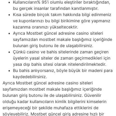
Kullanıcıların% 95’i olumlu eleştiriler bıraktığından,
bu gerçek insanlar tarafından kanıtlanmıştır.
Kısa sürede birçok takım hakkında bilgi edinmeniz
ve kuponlarınızı bu bilgi birikimine göre yapmanız
kazanma oranınızı yükseltecektir.
Ayrıca Mostbet güncel adresine casino siteleri
sayfamızdan mostbet makale başlığımız içeriğinde
bulunan giriş butonu ile de ulaşabilirsiniz.
Çünkü casino ve bahis sitelerinde zaman geçiren
üyelerin yasal siteler de zaman geçirmedikleri için
yasa dışı bahis sitesi olarak nitelendirilmektedir.
Bu bahis anlıyorsanız, böyle büyük bir madeni para
kaydedebilirsiniz.
Ayrıca Mostbet güncel adresine casino siteleri
sayfamızdan mostbet makale başlığımız içeriğinde
bulunan giriş butonu ile de ulaşabilirsiniz. Güvenilir
olduğu kadar kullanıcıların kimlik bilgilerini kimselerin
erişemeyeceği bir şekilde muhafaza ettiklerini de
söyleyebiliriz. Mostbet güncel giriş adresine hızlı bir