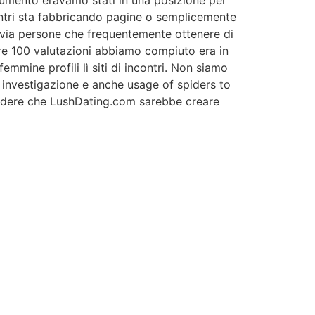
trumento eravamo stati in una posizione per
contri sta fabbricando pagine o semplicemente
tavia persone che frequentemente ottenere di
oltre 100 valutazioni abbiamo compiuto era in
femmine profili lì siti di incontri. Non siamo
investigazione e anche usage of spiders to
credere che LushDating.com sarebbe creare