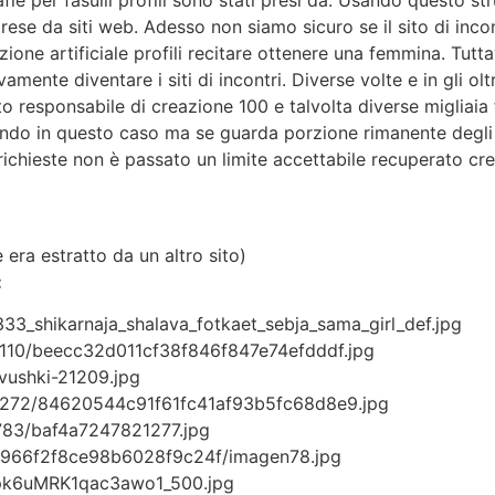
fie per fasulli profili sono stati presi da. Usando questo s
rese da siti web. Adesso non siamo sicuro se il sito di in
zione artificiale profili recitare ottenere una femmina. Tut
vamente diventare i siti di incontri. Diverse volte e in gli 
vato responsabile di creazione 100 e talvolta diverse migliaia 
ndo in questo caso ma se guarda porzione rimanente degli 
richieste non è passato un limite accettabile recuperato 
 era estratto da un altro sito)
:
33_shikarnaja_shalava_fotkaet_sebja_sama_girl_def.jpg
5110/beecc32d011cf38f846f847e74efdddf.jpg
evushki-21209.jpg
10272/84620544c91f61fc41af93b5fc68d8e9.jpg
783/baf4a7247821277.jpg
a9966f2f8ce98b6028f9c24f/imagen78.jpg
xpk6uMRK1qac3awo1_500.jpg