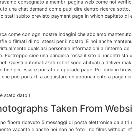
eravamo consegnato a membri pagina web come noi verific
nuto una chat demand come puoi dire dentro ricerca sotto
mo stati subito previsto payment page in which capitato di
cerca come con ogni nostre indagini che abbiamo mantenuto tu
o filmati di noi stessi per il nostro. E noi anche mantenuto t
irtualmente qualsiasi personale informazioni all’interno d
. Purtroppo cioè una bandiera rossa il sito di incontri st
net. Questi automatizzati robot sono abituati a deliver make
e fine per essere portato a upgrade page. Per dirla in br
o che può portarti a acquistare un abbonamento a pagame
è stato dato.)
 Photographs Taken From Webs
ono finora ricevuto 5 messaggi di posta elettronica da altri
ente vacante e anche noi non ho foto , no films without info