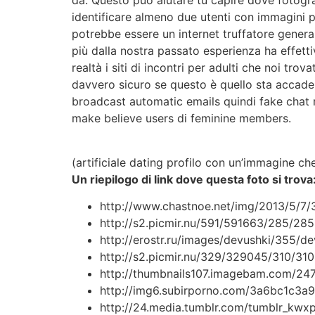
da. Questo può aiutare tu capire dove fotogra
identificare almeno due utenti con immagini p
potrebbe essere un internet truffatore genera
più dalla nostra passato esperienza ha effetti
realtà i siti di incontri per adulti che noi tro
davvero sicuro se questo è quello sta accade
broadcast automatic emails quindi fake chat 
make believe users di feminine members.
(artificiale dating profilo con un’immagine che
Un riepilogo di link dove questa foto si trova
http://www.chastnoe.net/img/2013/5/7/3
http://s2.picmir.nu/591/591663/285/28
http://erostr.ru/images/devushki/355/d
http://s2.picmir.nu/329/329045/310/3
http://thumbnails107.imagebam.com/24
http://img6.subirporno.com/3a6bc1c3
http://24.media.tumblr.com/tumblr_kw