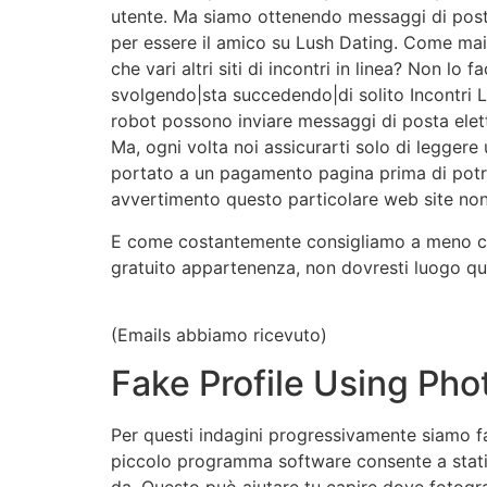
utente. Ma siamo ottenendo messaggi di posta e
per essere il amico su Lush Dating. Come ma
che vari altri siti di incontri in linea? Non 
svolgendo|sta succedendo|di solito Incontri 
robot possono inviare messaggi di posta elettr
Ma, ogni volta noi assicurarti solo di legger
portato a un pagamento pagina prima di potr
avvertimento questo particolare web site non 
E come costantemente consigliamo a meno che n
gratuito appartenenza, non dovresti luogo quas
(Emails abbiamo ricevuto)
Fake Profile Using Ph
Per questi indagini progressivamente siamo f
piccolo programma software consente a stati un