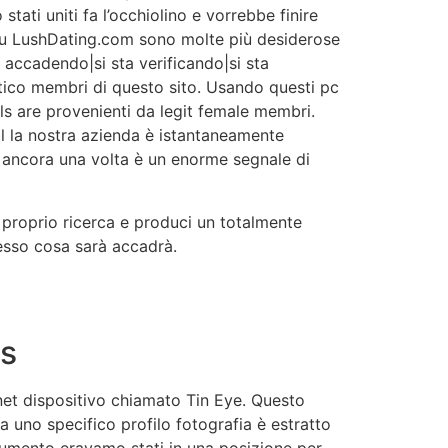
ati uniti fa l’occhiolino e vorrebbe finire
su LushDating.com sono molte più desiderose
a accadendo|si sta verificando|si sta
tico membri di questo sito. Usando questi pc
ils are provenienti da legit female membri.
il la nostra azienda è istantaneamente
ancora una volta è un enorme segnale di
 proprio ricerca e produci un totalmente
tesso cosa sarà accadrà.
es
et dispositivo chiamato Tin Eye. Questo
a uno specifico profilo fotografia è estratto