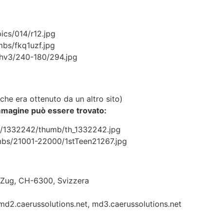
cs/014/r12.jpg
mbs/fkq1uzf.jpg
c0hv3/240-180/294.jpg
che era ottenuto da un altro sito)
 immagine può essere trovato:
e/1332242/thumb/th_1332242.jpg
mbs/21001-22000/1stTeen21267.jpg
 Zug, CH-6300, Svizzera
 md2.caerussolutions.net, md3.caerussolutions.net