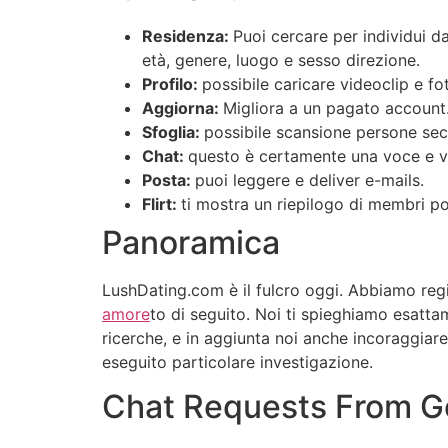
Residenza:
Puoi cercare per individui d
età, genere, luogo e sesso direzione.
Profilo:
possibile caricare videoclip e f
Aggiorna:
Migliora a un pagato account
Sfoglia:
possibile scansione persone se
Chat:
questo è certamente una voce e vi
Posta:
puoi leggere e deliver e-mails.
Flirt:
ti mostra un riepilogo di membri pot
Panoramica
LushDating.com è il fulcro oggi. Abbiamo regi
amore
to di seguito. Noi ti spieghiamo esatt
ricerche, e in aggiunta noi anche incoraggiare
eseguito particolare investigazione.
Chat Requests From Ge