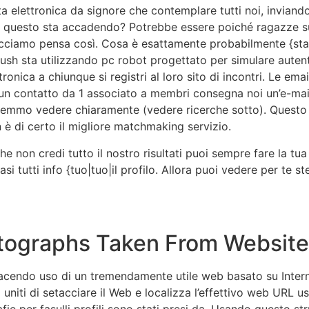
lettronica da signore che contemplare tutti noi, inviando st
i questo sta accadendo? Potrebbe essere poiché ragazze 
lo facciamo pensa così. Cosa è esattamente probabilmente {st
Lush sta utilizzando pc robot progettato per simulare auten
onica a chiunque si registri al loro sito di incontri. Le ema
e un contatto da 1 associato a membri consegna noi un’e-ma
emmo vedere chiaramente (vedere ricerche sotto). Questo 
è di certo il migliore matchmaking servizio.
on credi tutto il nostro risultati puoi sempre fare la tua
i tutti info {tuo|tuo|il profilo. Allora puoi vedere per te s
otographs Taken From Websit
acendo uso di un tremendamente utile web basato su Intern
iti di setacciare il Web e localizza l’effettivo web URL us