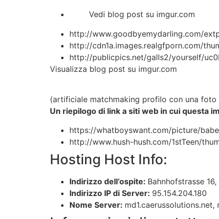
Vedi blog post su imgur.com
http://www.goodbyemydarling.com/extpi
http://cdn1a.images.realgfporn.com/thu
http://publicpics.net/galls2/yourself/u
Visualizza blog post su imgur.com
(artificiale matchmaking profilo con una foto 
Un riepilogo di link a siti web in cui questa
https://whatboyswant.com/picture/bab
http://www.hush-hush.com/1stTeen/thu
Hosting Host Info:
Indirizzo dell’ospite:
Bahnhofstrasse 16,
Indirizzo IP di Server:
95.154.204.180
Nome Server:
md1.caerussolutions.net,