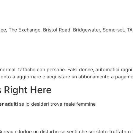
ice, The Exchange, Bristol Road, Bridgewater, Somerset, T
normali tattiche con persone. Falsi donne, automatici ragn
 pronto a aggiornare e acquistare un abbonamento a pagame
 Right Here
per adulti
se lo desideri trova reale femmine
reau e lodge un disturbo se senti che sei stato truffato o t