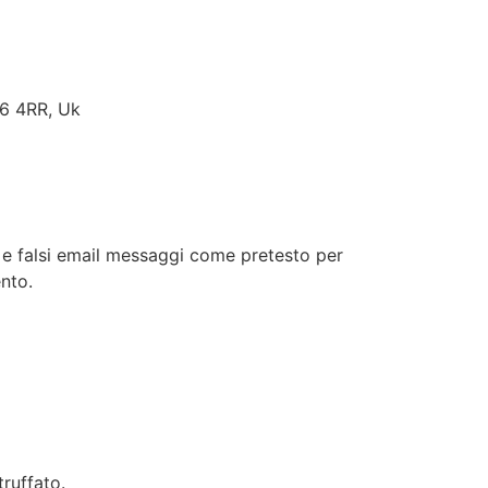
A6 4RR, Uk
i e falsi email messaggi come pretesto per
nto.
ruffato.