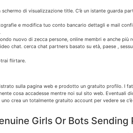
a schermo di visualizzazione title. C’è un istante guarda pa
otografie e modifica tuo conto bancario dettagli e mail con
.
condo nuovo di zecca persone, online membri e anche più r
deo chat. cerca chat partners basato su età, paese , sessua
rai flirtare.
strato sulla pagina web e prodotto un gratuito profilo. I fa
amente cosa accadesse mentre noi sul sito web. Eventuali d
 uno crea un totalmente gratuito account per vedere se c’è i
nuine Girls Or Bots Sending