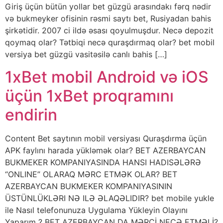
Giriş üçün bütün yollar bet güzgü arasındakı fərq nədir
və bukmeyker ofisinin rəsmi saytı bet, Rusiyadan bahis
şirkətidir. 2007 ci ildə əsası qoyulmuşdur. Necə depozit
qoymaq olar? Tətbiqi necə quraşdırmaq olar? bet mobil
versiya bet güzgü vasitəsilə canlı bahis […]
1xBet mobil Android və iOS
üçün 1xBet proqramını
endirin
Content Bet saytının mobil versiyası Quraşdırma üçün
APK faylını harada yükləmək olar? BET AZERBAYCAN
BUKMEKER KOMPANIYASINDA HANSI HADISƏLƏRƏ
“ONLINE” OLARAQ MƏRC ETMƏK OLAR? BET
AZERBAYCAN BUKMEKER KOMPANIYASININ
ÜSTÜNLÜKLƏRI NƏ ILƏ ƏLAQƏLIDIR? bet mobile yukle
ile Nasıl telefonunuza Uygulama Yükleyin Olayını
Yaparım ? BET AZERBAYCAN DA MƏRCİ NECƏ ETMƏLİ?