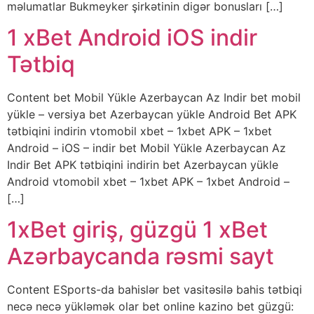
məlumatlar Bukmeyker şirkətinin digər bonusları […]
1 xBet Android iOS indir
Tətbiq
Content bet Mobil Yükle Azerbaycan Az Indir bet mobil
yükle – versiya bet Azerbaycan yükle Android Bet APK
tətbiqini indirin vtomobil xbet – 1xbet APK – 1xbet
Android – iOS – indir bet Mobil Yükle Azerbaycan Az
Indir Bet APK tətbiqini indirin bet Azerbaycan yükle
Android vtomobil xbet – 1xbet APK – 1xbet Android –
[…]
1xBet giriş, güzgü 1 xBet
Azərbaycanda rəsmi sayt
Content ESports-da bahislər bet vasitəsilə bahis tətbiqi
necə necə yükləmək olar bet online kazino bet güzgü: