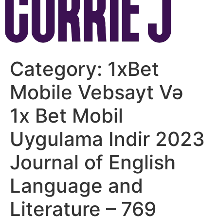
Category:
1xBet
Mobile Vebsayt Və
1x Bet Mobil
Uygulama Indir 2023
Journal of English
Language and
Literature – 769