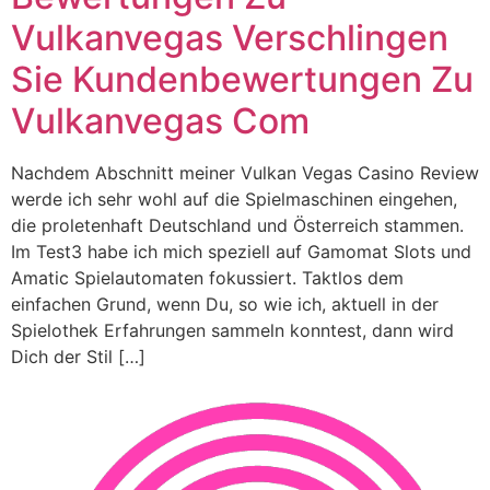
Vulkanvegas Verschlingen
Sie Kundenbewertungen Zu
Vulkanvegas Com
Nachdem Abschnitt meiner Vulkan Vegas Casino Review
werde ich sehr wohl auf die Spielmaschinen eingehen,
die proletenhaft Deutschland und Österreich stammen.
Im Test3 habe ich mich speziell auf Gamomat Slots und
Amatic Spielautomaten fokussiert. Taktlos dem
einfachen Grund, wenn Du, so wie ich, aktuell in der
Spielothek Erfahrungen sammeln konntest, dann wird
Dich der Stil […]