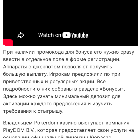
При наличии промокода для бонуса его нужно сразу
ввести в отдельное поле в форме регистрации.
Аппараты с джекпотом позволяют получить
большую выплату. Игрокам предложили по три
приветственных и регулярных акции. Все
подробности о них собраны в разделе «Бонусы».
Здесь можно узнать минимальный депозит для
активации каждого предложения и изучить
требования к отыгрышу.
Владельцем Pokerdom казино выступает компания
PlayDOM B.V., которая предоставляет свои услуги на
основании официальной лицензии Кюрасао