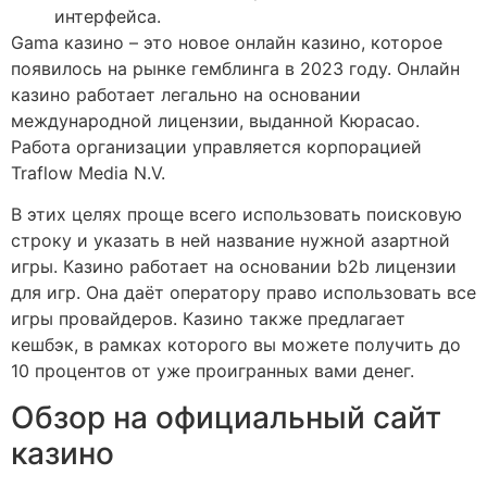
интерфейса.
Gama казино – это новое онлайн казино, которое
появилось на рынке гемблинга в 2023 году. Онлайн
казино работает легально на основании
международной лицензии, выданной Кюрасао.
Работа организации управляется корпорацией
Traflow Media N.V.
В этих целях проще всего использовать поисковую
строку и указать в ней название нужной азартной
игры. Казино работает на основании b2b лицензии
для игр. Она даёт оператору право использовать все
игры провайдеров. Казино также предлагает
кешбэк, в рамках которого вы можете получить до
10 процентов от уже проигранных вами денег.
Обзор на официальный сайт
казино