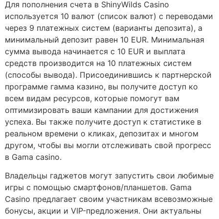
Для пополнения счета в ShinyWilds Casino
используется 10 валют (список валют) с переводами
через 9 платежных систем (варианты депозита), а
минимальный депозит равен 10 EUR. Минимальная
сумма вывода начинается с 10 EUR и выплата
средств производится на 10 платежных систем
(способы вывода). Присоединившись к партнерской
программе гамма казино, вы получите доступ ко
всем видам ресурсов, которые помогут вам
оптимизировать ваши кампании для достижения
успеха. Вы также получите доступ к статистике в
реальном времени о кликах, депозитах и многом
другом, чтобы вы могли отслеживать свой прогресс
в Gama casino.
Владельцы гаджетов могут запустить свои любимые
игры с помощью смартфонов/планшетов. Gama
Casino предлагает своим участникам всевозможные
бонусы, акции и VIP-предложения. Они актуальны