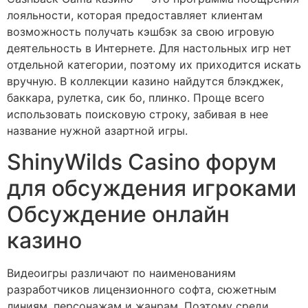
лояльности, которая предоставляет клиентам
возможность получать кэшбэк за свою игровую
деятельность в Интернете. Для настольных игр нет
отдельной категории, поэтому их приходится искать
вручную. В коллекции казино найдутся блэкджек,
баккара, рулетка, сик бо, плинко. Проще всего
использовать поисковую строку, забивая в нее
название нужной азартной игры.
ShinyWilds Casino форум
для обсуждения игроками
Обсуждение онлайн
казино
Видеоигры различают по наименованиям
разработчиков лицензионного софта, сюжетным
линиям, персонажам и жанрам. Поэтому среди