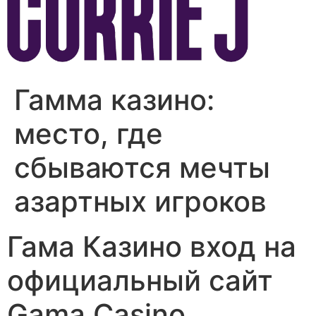
Гамма казино:
место, где
сбываются мечты
азартных игроков
Гама Казино вход на
официальный сайт
Gama Casino,