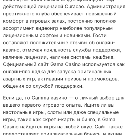
действующей лицензией Curacao. Администрация
престижного клуба обеспечивает повышенный
комфорт в игровых залах, постоянно пополняя
ассортимент видеоигр наиболее популярным
лицензионным софтом и новинками. Гости
оставляют положительные отзывы об онлайн-
казино, отмечая лояльность службы поддержки,
наличие лицензии, наличие системы кешбэка.
Официальный сайт Gama Casino используется как
онлайн-площадка для запуска оригинальных
азартных игр, активации призов и промокодов,
общения со службой поддержки.
Если да, то Gamma казино — отличный выбор для
вашего первого игрового опыта. Ищите ли вы
настольные игры, слоты или даже специальные
игры, такие как скретч-карты и бинго, в Gama
Casino найдутся игры на любой вкус. Сайт также
предоставляет привлекательные бонусы и акции,