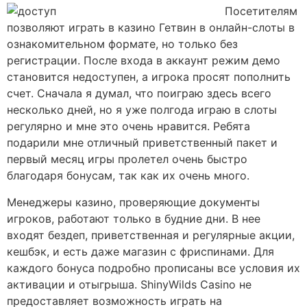
Посетителям
позволяют играть в казино Гетвин в онлайн-слоты в
ознакомительном формате, но только без
регистрации. После входа в аккаунт режим демо
становится недоступен, а игрока просят пополнить
счет. Сначала я думал, что поиграю здесь всего
несколько дней, но я уже полгода играю в слоты
регулярно и мне это очень нравится. Ребята
подарили мне отличный приветственный пакет и
первый месяц игры пролетел очень быстро
благодаря бонусам, так как их очень много.
Менеджеры казино, проверяющие документы
игроков, работают только в будние дни. В нее
входят бездеп, приветственная и регулярные акции,
кешбэк, и есть даже магазин с фриспинами. Для
каждого бонуса подробно прописаны все условия их
активации и отыгрыша. ShinyWilds Casino не
предоставляет возможность играть на