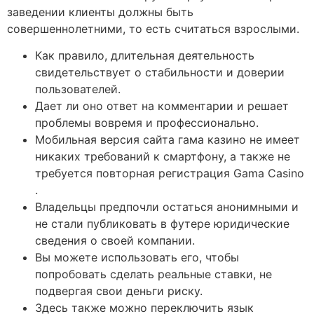
заведении клиенты должны быть
совершеннолетними, то есть считаться взрослыми.
Как правило, длительная деятельность
свидетельствует о стабильности и доверии
пользователей.
Дает ли оно ответ на комментарии и решает
проблемы вовремя и профессионально.
Мобильная версия сайта гама казино не имеет
никаких требований к смартфону, а также не
требуется повторная регистрация Gama Casino
.
Владельцы предпочли остаться анонимными и
не стали публиковать в футере юридические
сведения о своей компании.
Вы можете использовать его, чтобы
попробовать сделать реальные ставки, не
подвергая свои деньги риску.
Здесь также можно переключить язык