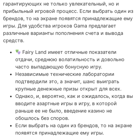
гарантирующих не только увлекательный, но и
прибыльный игровой процесс. Если выбрать один из
брендов, то на экране появятся принадлежащие ему
игры. Для удобства игроков Gama предлагает
различные варианты пополнения счета и вывода
средств.
Fairy Land имеет отличные показатели
отдачи, среднюю волатильность и довольно
часто выпадающую бонусную игру.
Независимые технические лаборатории
подтвердили это, а значит, шанс выиграть
крупные денежные призы открыт для всех.
Однако, и, вероятно, как и ожидалось, когда вы
вводите азартные игры в игру, в которой
раньше ее не было, введение казино не
обошлось без споров.
Если выбрать на один из брендов, то на экране
появятся принадлежащие ему игры.