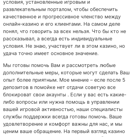
условия, установленные игровым и
развлекательным порталом, чтобы обеспечить
качественное и прогрессивное членство между
онлайн-казино и его клиентами. На самом деле
понял, что говорить за всех нельзя. Что бы кто не
рассказывал, а всегда есть индивидуальные
условия. Не знаю, участвует ли в этом казино, но
удача точно имеет основное значение.
Мы готовы помочь Вам и рассмотреть любые
дополнительные меры, которые могут сделать Ваш
опыт более приятным. Мое мнение – есле после 5
депозитов в помойке нет отдачи советую все
блокироват свои акаунты . Если у вас есть какие-
либо вопросы или нужна помощь в управлении
вашей игровой активностью, наши специалисты
службы поддержки всегда готовы помочь. Ваше
удовлетворение и комфорт важны для нас, и мы
ценим ваше обращение. На первый взгляд казино