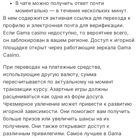
В чате можно получить ответ почти
моментально — в течение нескольких минут.
В нем содержится активная ссылка для перехода к
профилю и электронная почта для верификации.
Если Gama casino недоступно, то вероятнее всего,
он заблокирован в вашем регионе. Доступ к игорной
площадке открыт через работающие зеркала Gama
Casino.
При переводах на платежные средства,
использующие другую валюту, сумма
пересчитывается по актуальному на момент
транзакции курсу. Азартные игры должны
расцениваться как одна из форм досуга.
Чрезмерное увлечение может привести к развитию
игорной зависимости. Они помогают вам получить
больше призов или увеличить шансы на их
получение. Они также открывают доступ к
различным привилегиям. Самое лучшее в Gama