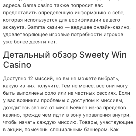
адреса. Gama casino также попросит вас
предоставить определенную информацию о себе,
которая используется для верификации вашего
аккаунта. Gamma казино — ведущее онлайн-казино,
удовлетворяющее игровые потребности игроков
уже более десяти лет.
Детальный обзор Sweety Win
Casino
Доступно 12 миссий, но вы не можете выбрать,
какую из них получите. Тем не менее, все они могут
быть выполнены соло или на частных сессиях. Если
у вас возникли проблемы с доступом к миссиям,
дождитесь звонка от мисс Бейкер из-за пределов
казино, прежде чем идти в зону управления внутри,
чтобы начать каждую миссию. Товары, участвующие
в акции, помечены специальным баннером. Как