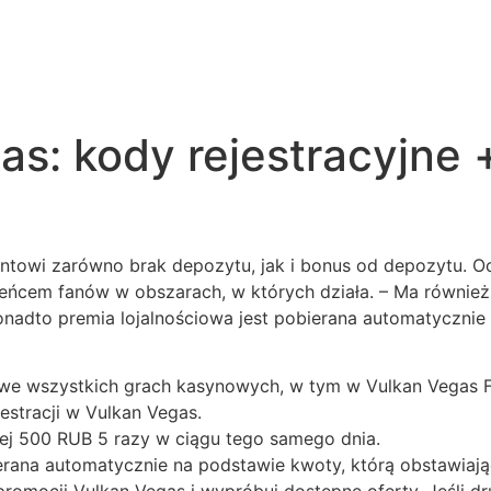
s: kody rejestracyjne 
ntowi zarówno brak depozytu, jak i bonus od depozytu. O
eńcem fanów w obszarach, w których działa. – Ma również in
nadto premia lojalnościowa jest pobierana automatycznie
e wszystkich grach kasynowych, w tym w Vulkan Vegas Fr
estracji w Vulkan Vegas.
j 500 RUB 5 razy w ciągu tego samego dnia.
erana automatycznie na podstawie kwoty, którą obstawiając
 promocji Vulkan Vegas i wypróbuj dostępne oferty. Jeśli 