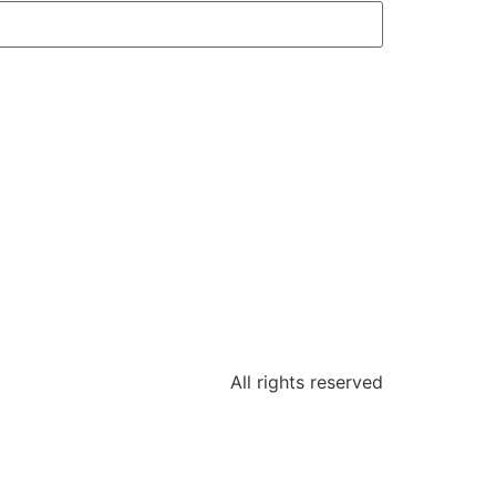
All rights reserved