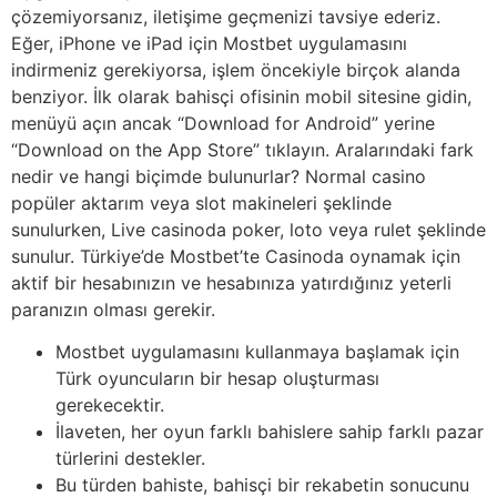
çözemiyorsanız, iletişime geçmenizi tavsiye ederiz.
Eğer, iPhone ve iPad için Mostbet uygulamasını
indirmeniz gerekiyorsa, işlem öncekiyle birçok alanda
benziyor. İlk olarak bahisçi ofisinin mobil sitesine gidin,
menüyü açın ancak “Download for Android” yerine
“Download on the App Store” tıklayın. Aralarındaki fark
nedir ve hangi biçimde bulunurlar? Normal casino
popüler aktarım veya slot makineleri şeklinde
sunulurken, Live casinoda poker, loto veya rulet şeklinde
sunulur. Türkiye’de Mostbet’te Casinoda oynamak için
aktif bir hesabınızın ve hesabınıza yatırdığınız yeterli
paranızın olması gerekir.
Mostbet uygulamasını kullanmaya başlamak için
Türk oyuncuların bir hesap oluşturması
gerekecektir.
İlaveten, her oyun farklı bahislere sahip farklı pazar
türlerini destekler.
Bu türden bahiste, bahisçi bir rekabetin sonucunu