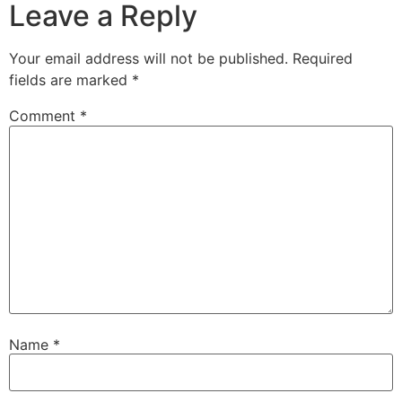
Leave a Reply
Your email address will not be published.
Required
fields are marked
*
Comment
*
Name
*