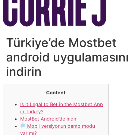
Türkiye’de Mostbet
android uygulamasını
indirin
Content
Is It Legal to Bet in the Mostbet App
in Turkey?
MostBet Android’de indir
Mobil versiyonun demo modu
var mı?