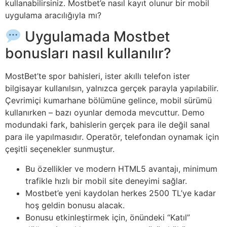
kullanabilirsiniz. Mostbet’e nasıl kayıt olunur bir mobil
uygulama aracılığıyla mı?
Uygulamada Mostbet
bonusları nasıl kullanılır?
MostBet’te spor bahisleri, ister akıllı telefon ister
bilgisayar kullanılsın, yalnızca gerçek parayla yapılabilir.
Çevrimiçi kumarhane bölümüne gelince, mobil sürümü
kullanırken – bazı oyunlar demoda mevcuttur. Demo
modundaki fark, bahislerin gerçek para ile değil sanal
para ile yapılmasıdır. Operatör, telefondan oynamak için
çeşitli seçenekler sunmuştur.
Bu özellikler ve modern HTML5 avantajı, minimum
trafikle hızlı bir mobil site deneyimi sağlar.
Mostbet’e yeni kaydolan herkes 2500 TL’ye kadar
hoş geldin bonusu alacak.
Bonusu etkinleştirmek için, önündeki “Katıl”