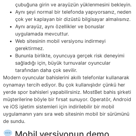
çubuğuna girin ve arayüzün yüklenmesini bekleyin.
Aynı şeyi normal bir telefonda yapıyorsanız, neden
çok yer kaplayan bir dizüstü bilgisayar almalısınız.
Aynı arayüz, aynı özellikler ve bonuslar
uygulamada mevcuttur.
Web sitesinin mobil versiyonu indirmeyi
gerektirmez.
Bununla birlikte, oyuncuya gerçek risk deneyimi
sağladığı için, büyük turnuvalar oyuncular
tarafından daha çok sevilir.
Modern oyuncular bahislerini akıllı telefonlar kullanarak
oynamayı tercih ediyor. Bu çok kullanışlıdır çünkü her
yerde spor bahisleri yapabilirsiniz. MostBet bahis şirketi
müşterilerine böyle bir fırsat sunuyor. Operatör, Android
ve iOS işletim sistemleri için indirilebilir bir mobil
uygulamanın yanı sıra web sitesinin mobil bir sürümünü
de sundu.
Mobil versiyonun demo