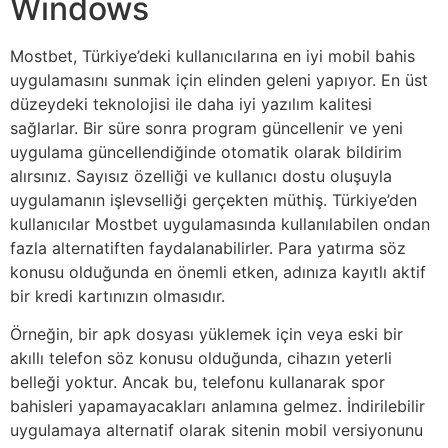
Windows
Mostbet, Türkiye’deki kullanıcılarına en iyi mobil bahis
uygulamasını sunmak için elinden geleni yapıyor. En üst
düzeydeki teknolojisi ile daha iyi yazılım kalitesi
sağlarlar. Bir süre sonra program güncellenir ve yeni
uygulama güncellendiğinde otomatik olarak bildirim
alırsınız. Sayısız özelliği ve kullanıcı dostu oluşuyla
uygulamanın işlevselliği gerçekten müthiş. Türkiye’den
kullanıcılar Mostbet uygulamasında kullanılabilen ondan
fazla alternatiften faydalanabilirler. Para yatırma söz
konusu olduğunda en önemli etken, adınıza kayıtlı aktif
bir kredi kartınızın olmasıdır.
Örneğin, bir apk dosyası yüklemek için veya eski bir
akıllı telefon söz konusu olduğunda, cihazın yeterli
belleği yoktur. Ancak bu, telefonu kullanarak spor
bahisleri yapamayacakları anlamına gelmez. İndirilebilir
uygulamaya alternatif olarak sitenin mobil versiyonunu