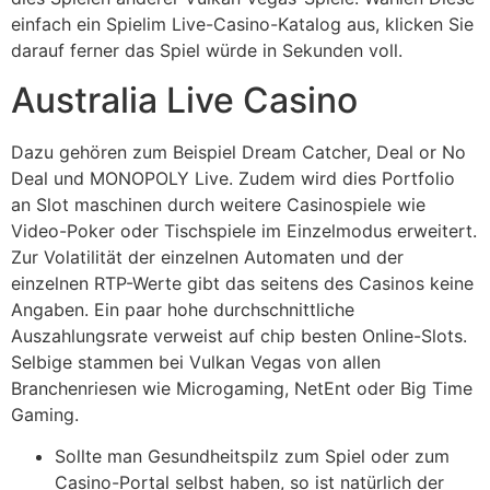
einfach ein Spielim Live-Casino-Katalog aus, klicken Sie
darauf ferner das Spiel würde in Sekunden voll.
Australia Live Casino
Dazu gehören zum Beispiel Dream Catcher, Deal or No
Deal und MONOPOLY Live. Zudem wird dies Portfolio
an Slot maschinen durch weitere Casinospiele wie
Video-Poker oder Tischspiele im Einzelmodus erweitert.
Zur Volatilität der einzelnen Automaten und der
einzelnen RTP-Werte gibt das seitens des Casinos keine
Angaben. Ein paar hohe durchschnittliche
Auszahlungsrate verweist auf chip besten Online-Slots.
Selbige stammen bei Vulkan Vegas von allen
Branchenriesen wie Microgaming, NetEnt oder Big Time
Gaming.
Sollte man Gesundheitspilz zum Spiel oder zum
Casino-Portal selbst haben, so ist natürlich der