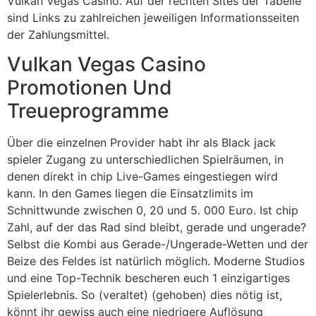
Vulkan Vegas Casino. Auf der rechten Sites der Tabelle
sind Links zu zahlreichen jeweiligen Informationsseiten
der Zahlungsmittel.
Vulkan Vegas Casino
Promotionen Und
Treueprogramme
Über die einzelnen Provider habt ihr als Black jack
spieler Zugang zu unterschiedlichen Spielräumen, in
denen direkt in chip Live-Games eingestiegen wird
kann. In den Games liegen die Einsatzlimits im
Schnittwunde zwischen 0, 20 und 5. 000 Euro. Ist chip
Zahl, auf der das Rad sind bleibt, gerade und ungerade?
Selbst die Kombi aus Gerade-/Ungerade-Wetten und der
Beize des Feldes ist natürlich möglich. Moderne Studios
und eine Top-Technik bescheren euch 1 einzigartiges
Spielerlebnis. So (veraltet) (gehoben) dies nötig ist,
könnt ihr gewiss auch eine niedrigere Auflösung