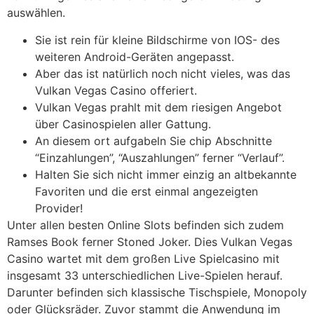
auswählen.
Sie ist rein für kleine Bildschirme von IOS- des
weiteren Android-Geräten angepasst.
Aber das ist natürlich noch nicht vieles, was das
Vulkan Vegas Casino offeriert.
Vulkan Vegas prahlt mit dem riesigen Angebot
über Casinospielen aller Gattung.
An diesem ort aufgabeln Sie chip Abschnitte
“Einzahlungen”, “Auszahlungen” ferner “Verlauf”.
Halten Sie sich nicht immer einzig an altbekannte
Favoriten und die erst einmal angezeigten
Provider!
Unter allen besten Online Slots befinden sich zudem
Ramses Book ferner Stoned Joker. Dies Vulkan Vegas
Casino wartet mit dem großen Live Spielcasino mit
insgesamt 33 unterschiedlichen Live-Spielen herauf.
Darunter befinden sich klassische Tischspiele, Monopoly
oder Glücksräder. Zuvor stammt die Anwendung im