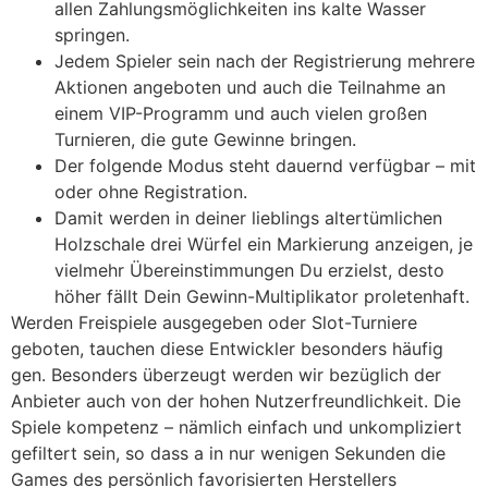
allen Zahlungsmöglichkeiten ins kalte Wasser
springen.
Jedem Spieler sein nach der Registrierung mehrere
Aktionen angeboten und auch die Teilnahme an
einem VIP-Programm und auch vielen großen
Turnieren, die gute Gewinne bringen.
Der folgende Modus steht dauernd verfügbar – mit
oder ohne Registration.
Damit werden in deiner lieblings altertümlichen
Holzschale drei Würfel ein Markierung anzeigen, je
vielmehr Übereinstimmungen Du erzielst, desto
höher fällt Dein Gewinn-Multiplikator proletenhaft.
Werden Freispiele ausgegeben oder Slot-Turniere
geboten, tauchen diese Entwickler besonders häufig
gen. Besonders überzeugt werden wir bezüglich der
Anbieter auch von der hohen Nutzerfreundlichkeit. Die
Spiele kompetenz – nämlich einfach und unkompliziert
gefiltert sein, so dass a in nur wenigen Sekunden die
Games des persönlich favorisierten Herstellers