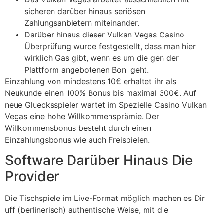
sicheren darüber hinaus seriösen
Zahlungsanbietern miteinander.
Darüber hinaus dieser Vulkan Vegas Casino
Überprüfung wurde festgestellt, dass man hier
wirklich Gas gibt, wenn es um die gen der
Plattform angebotenen Boni geht.
Einzahlung von mindestens 10€ erhaltet ihr als
Neukunde einen 100% Bonus bis maximal 300€. Auf
neue Gluecksspieler wartet im Spezielle Casino Vulkan
Vegas eine hohe Willkommensprämie. Der
Willkommensbonus besteht durch einen
Einzahlungsbonus wie auch Freispielen.
Software Darüber Hinaus Die
Provider
Die Tischspiele im Live-Format möglich machen es Dir
uff (berlinerisch) authentische Weise, mit die