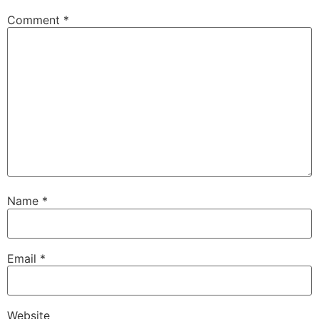
Comment
*
Name
*
Email
*
Website