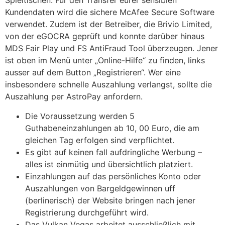
Spieltischen. Für den Transfer eurer sensiblen
Kundendaten wird die sichere McAfee Secure Software
verwendet. Zudem ist der Betreiber, die Brivio Limited,
von der eGOCRA geprüft und konnte darüber hinaus
MDS Fair Play und FS AntiFraud Tool überzeugen. Jener
ist oben im Menü unter „Online-Hilfe“ zu finden, links
ausser auf dem Button „Registrieren“. Wer eine
insbesondere schnelle Auszahlung verlangst, sollte die
Auszahlung per AstroPay anfordern.
Die Voraussetzung werden 5
Guthabeneinzahlungen ab 10, 00 Euro, die am
gleichen Tag erfolgen sind verpflichtet.
Es gibt auf keinen fall aufdringliche Werbung –
alles ist einmütig und übersichtlich platziert.
Einzahlungen auf das persönliches Konto oder
Auszahlungen von Bargeldgewinnen uff
(berlinerisch) der Website bringen nach jener
Registrierung durchgeführt wird.
Das Vulkan Vegas arbeitet ausschließlich mit