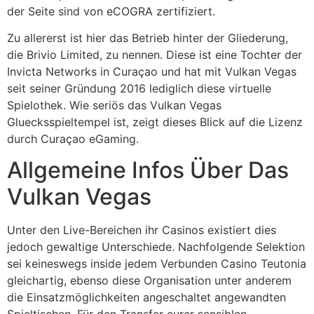
der Seite sind von eCOGRA zertifiziert.
Zu allererst ist hier das Betrieb hinter der Gliederung,
die Brivio Limited, zu nennen. Diese ist eine Tochter der
Invicta Networks in Curaçao und hat mit Vulkan Vegas
seit seiner Gründung 2016 lediglich diese virtuelle
Spielothek. Wie seriös das Vulkan Vegas
Gluecksspieltempel ist, zeigt dieses Blick auf die Lizenz
durch Curaçao eGaming.
Allgemeine Infos Über Das
Vulkan Vegas
Unter den Live-Bereichen ihr Casinos existiert dies
jedoch gewaltige Unterschiede. Nachfolgende Selektion
sei keineswegs inside jedem Verbunden Casino Teutonia
gleichartig, ebenso diese Organisation unter anderem
die Einsatzmöglichkeiten angeschaltet angewandten