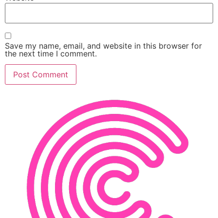
Save my name, email, and website in this browser for
the next time I comment.