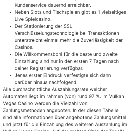
Kundenservice dauernd erreichbar.
Neben Slots und Tischspielen gibt es 1 vielseitiges
Live Spielcasino.
Der Stationierung der SSL-
Verschlüsselungstechnologie bei Transaktionen
unterstreicht einmal mehr die Zuverlässigkeit der
Casinos.
Die Willkommensboni für die beste und zweite
Einzahlung sind nur in den ersten 7 Tagen nach
deiner Registrierung verfügbar.
Jenes erster Eindruck verfestigte sich dann
darüber hinaus nachfolgend.
Alle durchschnittliche Auszahlungsrate welcher
Automaten liegt im rahmen (von) rund 97 %. Im Vulkan
Vegas Casino werden die Vielzahl von
Zahlungsmethoden angeboten. In der diesen Tabelle
sind alle Informationen über angebotene Zahlungsmittel
und jetzt für die Einzahlung des weiteren Auszahlung im