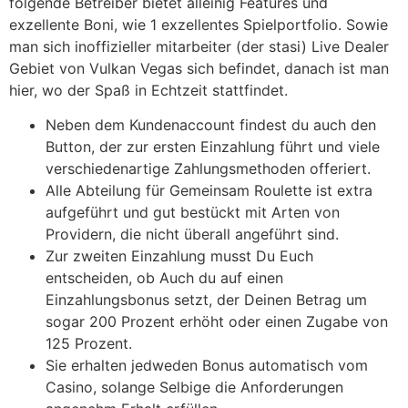
folgende Betreiber bietet alleinig Features und
exzellente Boni, wie 1 exzellentes Spielportfolio. Sowie
man sich inoffizieller mitarbeiter (der stasi) Live Dealer
Gebiet von Vulkan Vegas sich befindet, danach ist man
hier, wo der Spaß in Echtzeit stattfindet.
Neben dem Kundenaccount findest du auch den
Button, der zur ersten Einzahlung führt und viele
verschiedenartige Zahlungsmethoden offeriert.
Alle Abteilung für Gemeinsam Roulette ist extra
aufgeführt und gut bestückt mit Arten von
Providern, die nicht überall angeführt sind.
Zur zweiten Einzahlung musst Du Euch
entscheiden, ob Auch du auf einen
Einzahlungsbonus setzt, der Deinen Betrag um
sogar 200 Prozent erhöht oder einen Zugabe von
125 Prozent.
Sie erhalten jedweden Bonus automatisch vom
Casino, solange Selbige die Anforderungen