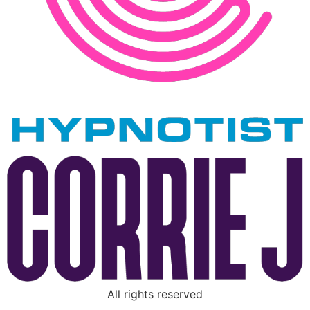
All rights reserved