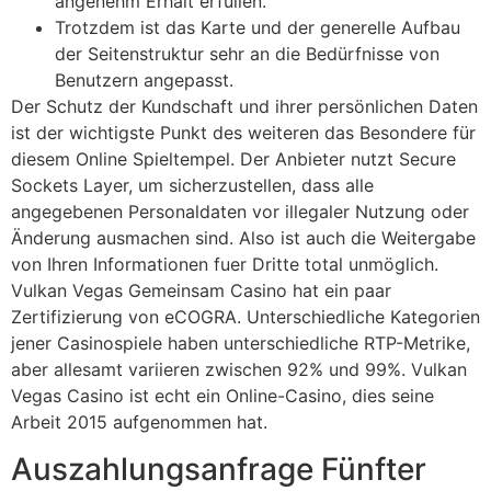
angenehm Erhalt erfüllen.
Trotzdem ist das Karte und der generelle Aufbau
der Seitenstruktur sehr an die Bedürfnisse von
Benutzern angepasst.
Der Schutz der Kundschaft und ihrer persönlichen Daten
ist der wichtigste Punkt des weiteren das Besondere für
diesem Online Spieltempel. Der Anbieter nutzt Secure
Sockets Layer, um sicherzustellen, dass alle
angegebenen Personaldaten vor illegaler Nutzung oder
Änderung ausmachen sind. Also ist auch die Weitergabe
von Ihren Informationen fuer Dritte total unmöglich.
Vulkan Vegas Gemeinsam Casino hat ein paar
Zertifizierung von eCOGRA. Unterschiedliche Kategorien
jener Casinospiele haben unterschiedliche RTP-Metrike,
aber allesamt variieren zwischen 92% und 99%. Vulkan
Vegas Casino ist echt ein Online-Casino, dies seine
Arbeit 2015 aufgenommen hat.
Auszahlungsanfrage Fünfter