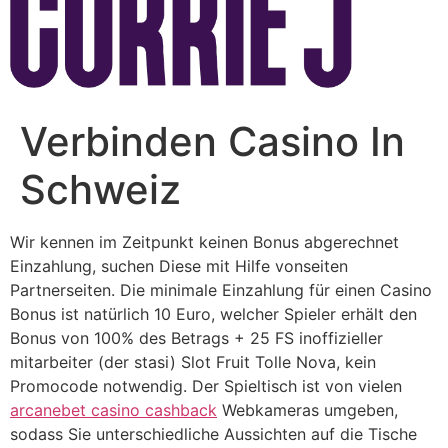
Verbinden Casino In
Schweiz
Wir kennen im Zeitpunkt keinen Bonus abgerechnet
Einzahlung, suchen Diese mit Hilfe vonseiten
Partnerseiten. Die minimale Einzahlung für einen Casino
Bonus ist natürlich 10 Euro, welcher Spieler erhält den
Bonus von 100% des Betrags + 25 FS inoffizieller
mitarbeiter (der stasi) Slot Fruit Tolle Nova, kein
Promocode notwendig. Der Spieltisch ist von vielen
arcanebet casino cashback
Webkameras umgeben,
sodass Sie unterschiedliche Aussichten auf die Tische