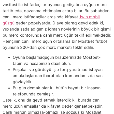
vasitəsi ilə istifadəçilər oyunun gedişatına uyğun mərc
tərtib edə, qazanma ehtimalını artıra bilər. Bu səbəbdən
canlı mərc istifadəçilər arasında kifayət
1win mobil
güzgü
qədər populyardır. Əlavə olaraq qeyd edək ki,
yuxarıda sadaladığımız idman növlərinin böyük bir qismi
bu mərc kontorunda canlı mərc üçün təklif edilməkdədir.
Həmçinin canlı mərc üçün ortalama bir MostBet futbol
oyununa 200-dən çox mərc marketi təklif edilir.
Oyuna başlamaqüçün brauzerinizdə Mostbet-i
tapın və hesabınıza daxil olun.
Peşəkar və gördüyü işlə fərq yaratmaq istəyən
əməkdaşlardan ibarət olan komandamızda səni
gözləyirik!
Bu gün demək olar ki, bütün həyatı bir insanın
telefonunda cəmləşir.
Üstəlik, onu da qeyd etmək istərdik ki, burada canlı
mərc üçün əmsallar da kifayət qədər qənaətbəxşdir.
Canlı mərcin olmazsa-olmazı isə sözsüz ki MostBet