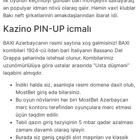
ilk oyunun keçirildiyi gündən bəri mövqeyini saxlayaraq
ən populyar idman növü olaraq qalır. Həmin vaxt klublar
Bakı neft şirkətlərinin əməkdaşlarından ibarət idi.
Kazino PIN-UP icmalı
BAXI Azərbaycanın rəsmi saytına xoş gəlmisiniz! BAXI
kombiləri 1924-cü ildən bəri İtaliyanın Bassano Del
Grappa şəhərində istehsal olunur. Kombilərimiz
uzunömürlülüyə görə ustalar arasında “Usta düşməni”
ləqəbini almışdır.
İndiki halda siz, asanlıqla rəsmi domenə daxil olub,
MostBet giriş edə bilərsiniz.
Bu oyun növlərinin hər biri MostBet Azerbaycan
mərc kontoru tərəfindən oyunçulara mərc etməsi
üçün təqdim edilir.
Təbii qazın giriş təzyiqinin 5 mbar qədər azalması
zamanı davamlı olaraq işləyir.
Burada siz geniş çeşidli slot maşınları və klassik