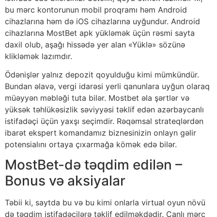
bu mərc kontorunun mobil proqramı həm Android
cihazlarına həm də iOS cihazlarına uyğundur. Android
cihazlarına MostBet apk yükləmək üçün rəsmi sayta
daxil olub, aşağı hissədə yer alan «Yüklə» sözünə
klikləmək lazımdır.
Ödənişlər yalnız depozit qoyulduğu kimi mümkündür.
Bundan əlavə, vergi idarəsi yerli qanunlara uyğun olaraq
müəyyən məbləği tuta bilər. Mostbet əla şərtlər və
yüksək təhlükəsizlik səviyyəsi təklif edən azərbaycanlı
istifadəçi üçün yaxşı seçimdir. Rəqəmsal strateqlərdən
ibarət ekspert komandamız biznesinizin onlayn gəlir
potensialını ortaya çıxarmağa kömək edə bilər.
MostBet-də təqdim edilən –
Bonus və aksiyalar
Təbii ki, saytda bu və bu kimi onlarla virtual oyun növü
də təqdim istifadəçilərə təklif edilməkdədir. Canlı mərc