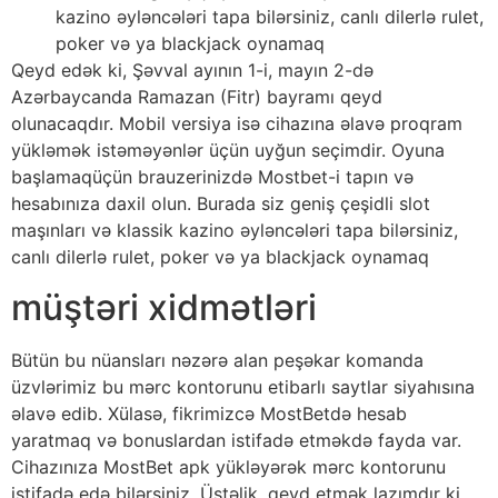
kazino əyləncələri tapa bilərsiniz, canlı dilerlə rulet,
poker və ya blackjack oynamaq
Qeyd edək ki, Şəvval ayının 1-i, mayın 2-də
Azərbaycanda Ramazan (Fitr) bayramı qeyd
olunacaqdır. Mobil versiya isə cihazına əlavə proqram
yükləmək istəməyənlər üçün uyğun seçimdir. Oyuna
başlamaqüçün brauzerinizdə Mostbet-i tapın və
hesabınıza daxil olun. Burada siz geniş çeşidli slot
maşınları və klassik kazino əyləncələri tapa bilərsiniz,
canlı dilerlə rulet, poker və ya blackjack oynamaq
müştəri xidmətləri
Bütün bu nüansları nəzərə alan peşəkar komanda
üzvlərimiz bu mərc kontorunu etibarlı saytlar siyahısına
əlavə edib. Xülasə, fikrimizcə MostBetdə hesab
yaratmaq və bonuslardan istifadə etməkdə fayda var.
Cihazınıza MostBet apk yükləyərək mərc kontorunu
istifadə edə bilərsiniz. Üstəlik, qeyd etmək lazımdır ki,