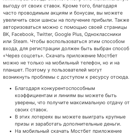
выгоду от своих ставок. Кроме того, благодаря
часто проводимым акциям и бонусам, вы можете
увеличить свои шансы на получение прибыли. Также
авторизоваться можно с помощью своей страницы
ВК, Facebook, Twitter, Google Plus, Одноклассники
или Steam. Чтобы воспользоваться этим способом
входа, для регистрации должен быть выбран способ
«Через соцсеть». Скачать приложение Мостбет
можно не только на мобильный телефон, но и на
планшет. Поэтому у пользователей могут
возникнуть проблемы с доступом к ресурсу отсюда.
Благодаря конкурентоспособным
коэффициентам и линиям вы можете быть
уверены, что получите максимальную отдачу от
своих ставок.
В этих лотереях вы можете выиграть крупные
призы и заработать дополнительные деньги.
На мобильный скачать Мостбет приложение