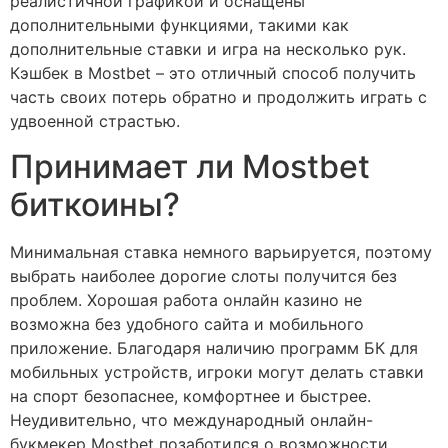
реалистичной графикой и оснащены
дополнительными функциями, такими как
дополнительные ставки и игра на несколько рук.
Кэшбек в Mostbet – это отличный способ получить
часть своих потерь обратно и продолжить играть с
удвоенной страстью.
Принимает ли Mostbet
биткоины?
Минимальная ставка немного варьируется, поэтому
выбрать наиболее дорогие слоты получится без
проблем. Хорошая работа онлайн казино не
возможна без удобного сайта и мобильного
приложение. Благодаря наличию программ БК для
мобильных устройств, игроки могут делать ставки
на спорт безопаснее, комфортнее и быстрее.
Неудивительно, что международный онлайн-
букмекер Mostbet позаботился о возможности