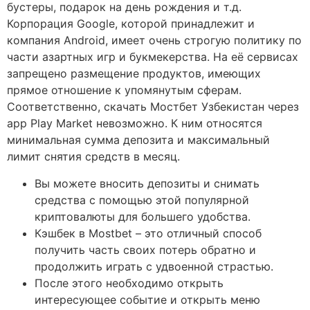
бустеры, подарок на день рождения и т.д.
Корпорация Google, которой принадлежит и
компания Android, имеет очень строгую политику по
части азартных игр и букмекерства. На её сервисах
запрещено размещение продуктов, имеющих
прямое отношение к упомянутым сферам.
Соответственно, скачать Мостбет Узбекистан через
app Play Market невозможно. К ним относятся
минимальная сумма депозита и максимальный
лимит снятия средств в месяц.
Вы можете вносить депозиты и снимать
средства с помощью этой популярной
криптовалюты для большего удобства.
Кэшбек в Mostbet – это отличный способ
получить часть своих потерь обратно и
продолжить играть с удвоенной страстью.
После этого необходимо открыть
интересующее событие и открыть меню