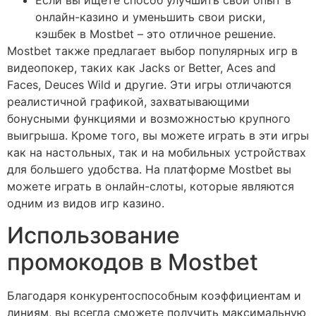
Если вы ищете способ улучшить свой опыт в
онлайн-казино и уменьшить свои риски,
кэшбек в Mostbet – это отличное решение.
Mostbet также предлагает выбор популярных игр в
видеопокер, таких как Jacks or Better, Aces and
Faces, Deuces Wild и другие. Эти игры отличаются
реалистичной графикой, захватывающими
бонусными функциями и возможностью крупного
выигрыша. Кроме того, вы можете играть в эти игры
как на настольных, так и на мобильных устройствах
для большего удобства. На платформе Mostbet вы
можете играть в онлайн-слоты, которые являются
одним из видов игр казино.
Использование
промокодов в Mostbet
Благодаря конкурентоспособным коэффициентам и
линиям, вы всегда сможете получить максимальную