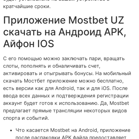
кратчайшие сроки.
Приложение Mostbet UZ
скачать на Андроид APK,
Айфон IOS
С его помощью можно заключать пари, вращать
слоты, пополнять и обналичивать счет,
активировать и отыгрывать бонусы. На мобильный
скачать Мостбет приложение можно бесплатно,
есть версии как для Android, так и для iOS. После
ввода всех данных и подтверждения регистрации
аккаунт будет готов к использованию. Да, Mostbet
предлагает прямые трансляции некоторых видов
спорта и событий.
Что касается Mostbet на Android, приложение
после распаковки APK файла предоставляет