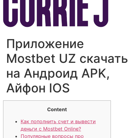
Приложение
Mostbet UZ скачать
на Андроид APK,
Айфон IOS
Content
Как пополнить счет и вывести
деньги с Mostbet Online?
Популярные вопросы про