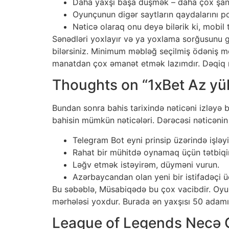
Daha yaxşı başa düşmək – daha çox şan
Oyunçunun digər saytların qaydalarını 
Nəticə olaraq onu deyə bilərik ki, mobil
Sənədləri yoxlayır və ya yoxlama sorğusunu g
bilərsiniz. Minimum məbləğ seçilmiş ödəniş me
manatdan çox əmanət etmək lazımdır. Dəqiq m
Thoughts on “1xBet Az yükl
Bundan sonra bahis tarixində nəticəni izləyə b
bahisin mümkün nəticələri. Dərəcəsi nəticənin e
Telegram Bot eyni prinsip üzərində işləyi
Rahat bir mühitdə oynamaq üçün tətbiqin
Ləğv etmək istəyirəm, düyməni vurun.
Azərbaycandan olan yeni bir istifadəçi ü
Bu səbəblə, Müsabiqədə bu çox vacibdir. Oyunl
mərhələsi yoxdur. Burada ən yaxşısı 50 adam
League of Legends Necə 