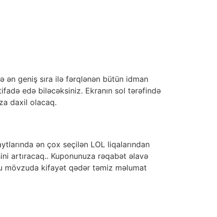
ə ən geniş sıra ilə fərqlənən bütün idman
tifadə edə biləcəksiniz. Ekranın sol tərəfində
za daxil olacaq.
ytlarında ən çox seçilən LOL liqalarından
yəsini artıracaq.. Kuponunuza rəqabət əlavə
, bu mövzuda kifayət qədər təmiz məlumat