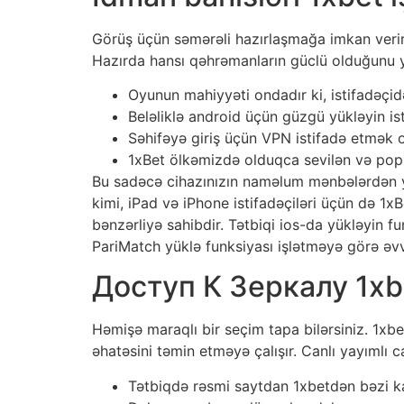
Görüş üçün səmərəli hazırlaşmağa imkan verir
Hazırda hansı qəhrəmanların güclü olduğunu y
Oyunun mahiyyəti ondadır ki, istifadəçidə
Beləliklə android üçün güzgü yükləyin is
Səhifəyə giriş üçün VPN istifadə etmək o
1xBet ölkəmizdə olduqca sevilən və popul
Bu sadəcə cihazınızın naməlum mənbələrdən yü
kimi, iPad və iPhone istifadəçiləri üçün də 1
bənzərliyə sahibdir. Tətbiqi ios-da yükləyin fun
PariMatch yüklə funksiyası işlətməyə görə əv
Дocтуп К Зepкaлу 1xbe
Həmişə maraqlı bir seçim tapa bilərsiniz. 1xbe
əhatəsini təmin etməyə çalışır. Canlı yayımlı c
Tətbiqdə rəsmi saytdan 1xbetdən bəzi ka