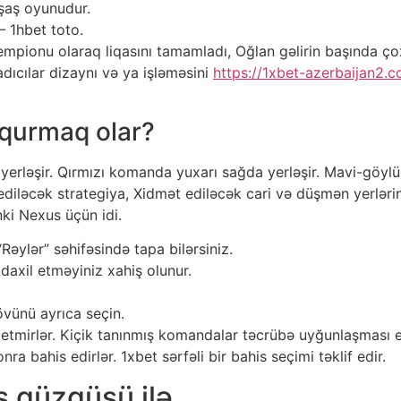
işaş oyunudur.
 – 1hbet toto.
empionu olaraq liqasını tamamladı, Oğlan gəlirin başında ço
ıcılar dizaynı və ya işləməsini
https://1xbet-azerbaijan2.
 qurmaq olar?
yerləşir. Qırmızı komanda yuxarı sağda yerləşir. Mavi-göyl
 ediləcək strategiya, Xidmət ediləcək cari və düşmən yerlər
nki Nexus üçün idi.
“Rəylər” səhifəsində tapa bilərsiniz.
daxil etməyiniz xahiş olunur.
vünü ayrıca seçin.
 etmirlər. Kiçik tanınmış komandalar təcrübə uyğunlaşması edi
nra bahis edirlər. 1xbet sərfəli bir bahis seçimi təklif edir.
ş güzgüsü ilə