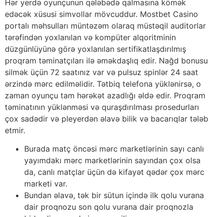
Hər yerdə oyunçunun qələbədə qalmasına kömək
edəcək xüsusi simvollar mövcuddur. Mostbet Casino
portalı məhsulları müntəzəm olaraq müstəqil auditorlar
tərəfindən yoxlanılan və kompüter alqoritminin
düzgünlüyünə görə yoxlanılan sertifikatlaşdırılmış
proqram təminatçıları ilə əməkdaşlıq edir. Nağd bonusu
silmək üçün 72 saatınız var və pulsuz spinlər 24 saat
ərzində mərc edilməlidir. Tətbiq telefona yüklənirsə, o
zaman oyunçu tam hərəkət azadlığı əldə edir. Proqram
təminatının yüklənməsi və quraşdırılması prosedurları
çox sadədir və pleyerdən əlavə bilik və bacarıqlar tələb
etmir.
Burada matç öncəsi mərc marketlərinin sayı canlı
yayımdakı mərc marketlərinin sayından çox olsa
da, canlı matçlar üçün də kifayət qədər çox mərc
marketi var.
Bundan əlavə, tək bir sütun içində ilk qolu vurana
dair proqnozu son qolu vurana dair proqnozla