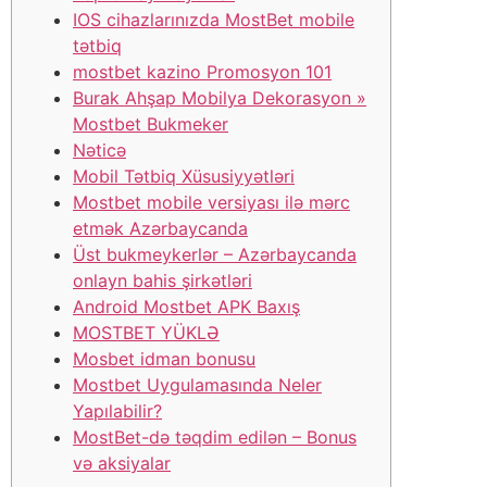
IOS cihazlarınızda MostBet mobile
tətbiq
mostbet kazino Promosyon 101
Burak Ahşap Mobilya Dekorasyon »
Mostbet Bukmeker
Nəticə
Mobil Tətbiq Xüsusiyyətləri
Mostbet mobile versiyası ilə mərc
etmək Azərbaycanda
Üst bukmeykerlər – Azərbaycanda
onlayn bahis şirkətləri
Android Mostbet APK Baxış
MOSTBET YÜKLƏ
Mosbet idman bonusu
Mostbet Uygulamasında Neler
Yapılabilir?
MostBet-də təqdim edilən – Bonus
və aksiyalar