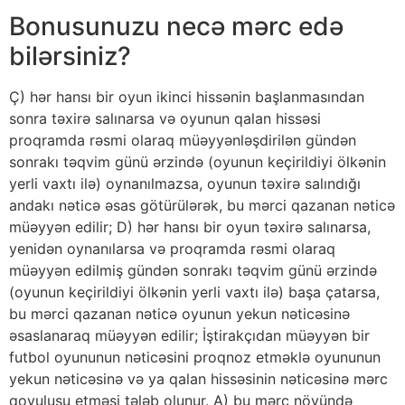
Bonusunuzu necə mərc edə
bilərsiniz?
Ç) hər hansı bir oyun ikinci hissənin başlanmasından
sonra təxirə salınarsa və oyunun qalan hissəsi
proqramda rəsmi olaraq müəyyənləşdirilən gündən
sonrakı təqvim günü ərzində (oyunun keçirildiyi ölkənin
yerli vaxtı ilə) oynanılmazsa, oyunun təxirə salındığı
andakı nəticə əsas götürülərək, bu mərci qazanan nəticə
müəyyən edilir; D) hər hansı bir oyun təxirə salınarsa,
yenidən oynanılarsa və proqramda rəsmi olaraq
müəyyən edilmiş gündən sonrakı təqvim günü ərzində
(oyunun keçirildiyi ölkənin yerli vaxtı ilə) başa çatarsa,
bu mərci qazanan nəticə oyunun yekun nəticəsinə
əsaslanaraq müəyyən edilir; İştirakçıdan müəyyən bir
futbol oyununun nəticəsini proqnoz etməklə oyununun
yekun nəticəsinə və ya qalan hissəsinin nəticəsinə mərc
qoyuluşu etməsi tələb olunur. A) bu mərc növündə