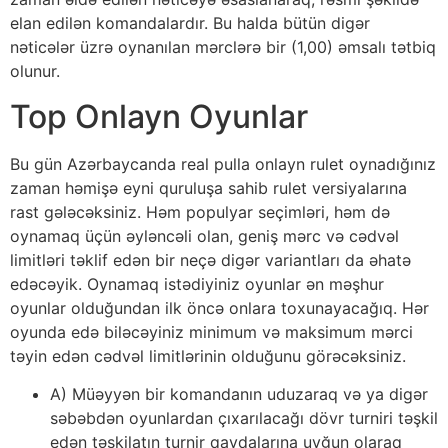
elan edilən komandalardır. Bu halda bütün digər
nəticələr üzrə oynanılan mərclərə bir (1,00) əmsalı tətbiq
olunur.
Top Onlayn Oyunlar
Bu gün Azərbaycanda real pulla onlayn rulet oynadığınız
zaman həmişə eyni quruluşa sahib rulet versiyalarına
rast gələcəksiniz. Həm populyar seçimləri, həm də
oynamaq üçün əyləncəli olan, geniş mərc və cədvəl
limitləri təklif edən bir neçə digər variantları da əhatə
edəcəyik. Oynamaq istədiyiniz oyunlar ən məşhur
oyunlar olduğundan ilk öncə onlara toxunayacağıq. Hər
oyunda edə biləcəyiniz minimum və maksimum mərci
təyin edən cədvəl limitlərinin olduğunu görəcəksiniz.
A) Müəyyən bir komandanın uduzaraq və ya digər
səbəbdən oyunlardan çıxarılacağı dövr turniri təşkil
edən təşkilatın turnir qaydalarına uyğun olaraq