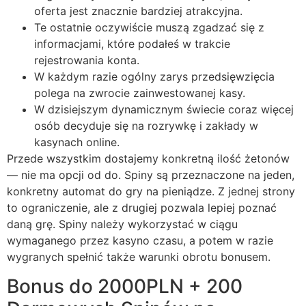
oferta jest znacznie bardziej atrakcyjna.
Te ostatnie oczywiście muszą zgadzać się z
informacjami, które podałeś w trakcie
rejestrowania konta.
W każdym razie ogólny zarys przedsięwzięcia
polega na zwrocie zainwestowanej kasy.
W dzisiejszym dynamicznym świecie coraz więcej
osób decyduje się na rozrywkę i zakłady w
kasynach online.
Przede wszystkim dostajemy konkretną ilość żetonów
— nie ma opcji od do. Spiny są przeznaczone na jeden,
konkretny automat do gry na pieniądze. Z jednej strony
to ograniczenie, ale z drugiej pozwala lepiej poznać
daną grę. Spiny należy wykorzystać w ciągu
wymaganego przez kasyno czasu, a potem w razie
wygranych spełnić także warunki obrotu bonusem.
Bonus do 2000PLN + 200