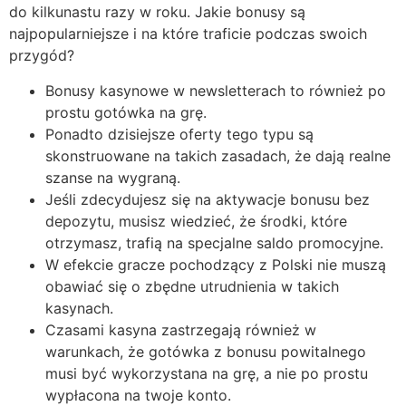
do kilkunastu razy w roku. Jakie bonusy są
najpopularniejsze i na które traficie podczas swoich
przygód?
Bonusy kasynowe w newsletterach to również po
prostu gotówka na grę.
Ponadto dzisiejsze oferty tego typu są
skonstruowane na takich zasadach, że dają realne
szanse na wygraną.
Jeśli zdecydujesz się na aktywacje bonusu bez
depozytu, musisz wiedzieć, że środki, które
otrzymasz, trafią na specjalne saldo promocyjne.
W efekcie gracze pochodzący z Polski nie muszą
obawiać się o zbędne utrudnienia w takich
kasynach.
Czasami kasyna zastrzegają również w
warunkach, że gotówka z bonusu powitalnego
musi być wykorzystana na grę, a nie po prostu
wypłacona na twoje konto.