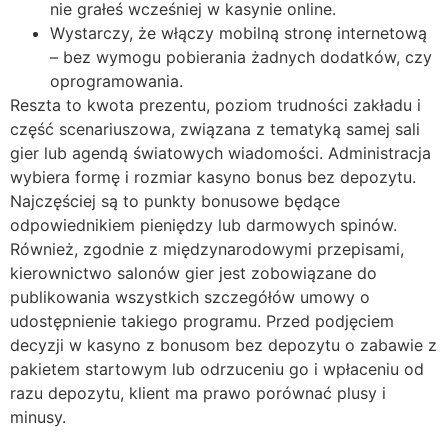
nie grałeś wcześniej w kasynie online.
Wystarczy, że włączy mobilną stronę internetową
– bez wymogu pobierania żadnych dodatków, czy
oprogramowania.
Reszta to kwota prezentu, poziom trudności zakładu i
część scenariuszowa, związana z tematyką samej sali
gier lub agendą światowych wiadomości. Administracja
wybiera formę i rozmiar kasyno bonus bez depozytu.
Najczęściej są to punkty bonusowe będące
odpowiednikiem pieniędzy lub darmowych spinów.
Również, zgodnie z międzynarodowymi przepisami,
kierownictwo salonów gier jest zobowiązane do
publikowania wszystkich szczegółów umowy o
udostępnienie takiego programu. Przed podjęciem
decyzji w kasyno z bonusom bez depozytu o zabawie z
pakietem startowym lub odrzuceniu go i wpłaceniu od
razu depozytu, klient ma prawo porównać plusy i
minusy.