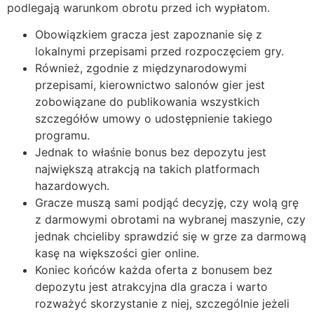
podlegają warunkom obrotu przed ich wypłatom.
Obowiązkiem gracza jest zapoznanie się z
lokalnymi przepisami przed rozpoczęciem gry.
Również, zgodnie z międzynarodowymi
przepisami, kierownictwo salonów gier jest
zobowiązane do publikowania wszystkich
szczegółów umowy o udostępnienie takiego
programu.
Jednak to właśnie bonus bez depozytu jest
największą atrakcją na takich platformach
hazardowych.
Gracze muszą sami podjąć decyzję, czy wolą grę
z darmowymi obrotami na wybranej maszynie, czy
jednak chcieliby sprawdzić się w grze za darmową
kasę na większości gier online.
Koniec końców każda oferta z bonusem bez
depozytu jest atrakcyjna dla gracza i warto
rozważyć skorzystanie z niej, szczególnie jeżeli