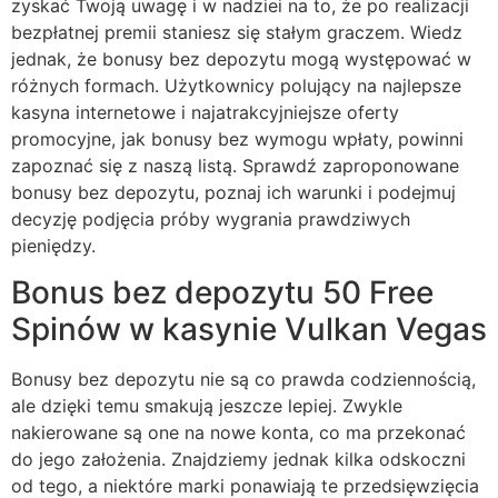
zyskać Twoją uwagę i w nadziei na to, że po realizacji
bezpłatnej premii staniesz się stałym graczem. Wiedz
jednak, że bonusy bez depozytu mogą występować w
różnych formach. Użytkownicy polujący na najlepsze
kasyna internetowe i najatrakcyjniejsze oferty
promocyjne, jak bonusy bez wymogu wpłaty, powinni
zapoznać się z naszą listą. Sprawdź zaproponowane
bonusy bez depozytu, poznaj ich warunki i podejmuj
decyzję podjęcia próby wygrania prawdziwych
pieniędzy.
Bonus bez depozytu 50 Free
Spinów w kasynie Vulkan Vegas
Bonusy bez depozytu nie są co prawda codziennością,
ale dzięki temu smakują jeszcze lepiej. Zwykle
nakierowane są one na nowe konta, co ma przekonać
do jego założenia. Znajdziemy jednak kilka odskoczni
od tego, a niektóre marki ponawiają te przedsięwzięcia