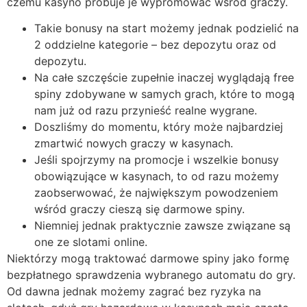
czemu kasyno próbuje je wypromować wśród graczy.
Takie bonusy na start możemy jednak podzielić na
2 oddzielne kategorie – bez depozytu oraz od
depozytu.
Na całe szczęście zupełnie inaczej wyglądają free
spiny zdobywane w samych grach, które to mogą
nam już od razu przynieść realne wygrane.
Doszliśmy do momentu, który może najbardziej
zmartwić nowych graczy w kasynach.
Jeśli spojrzymy na promocje i wszelkie bonusy
obowiązujące w kasynach, to od razu możemy
zaobserwować, że największym powodzeniem
wśród graczy cieszą się darmowe spiny.
Niemniej jednak praktycznie zawsze związane są
one ze slotami online.
Niektórzy mogą traktować darmowe spiny jako formę
bezpłatnego sprawdzenia wybranego automatu do gry.
Od dawna jednak możemy zagrać bez ryzyka na