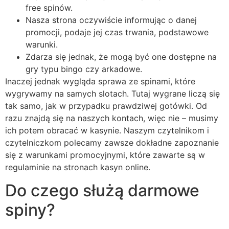
free spinów.
Nasza strona oczywiście informując o danej
promocji, podaje jej czas trwania, podstawowe
warunki.
Zdarza się jednak, że mogą być one dostępne na
gry typu bingo czy arkadowe.
Inaczej jednak wygląda sprawa ze spinami, które
wygrywamy na samych slotach. Tutaj wygrane liczą się
tak samo, jak w przypadku prawdziwej gotówki. Od
razu znajdą się na naszych kontach, więc nie – musimy
ich potem obracać w kasynie. Naszym czytelnikom i
czytelniczkom polecamy zawsze dokładne zapoznanie
się z warunkami promocyjnymi, które zawarte są w
regulaminie na stronach kasyn online.
Do czego służą darmowe
spiny?