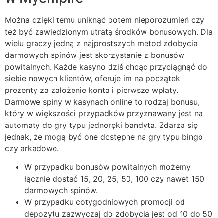
Można dzięki temu uniknąć potem nieporozumień czy
też być zawiedzionym utratą środków bonusowych. Dla
wielu graczy jedną z najprostszych metod zdobycia
darmowych spinów jest skorzystanie z bonusów
powitalnych. Każde kasyno dziś chcąc przyciągnąć do
siebie nowych klientów, oferuje im na początek
prezenty za założenie konta i pierwsze wpłaty.
Darmowe spiny w kasynach online to rodzaj bonusu,
który w większości przypadków przyznawany jest na
automaty do gry typu jednoręki bandyta. Zdarza się
jednak, że mogą być one dostępne na gry typu bingo
czy arkadowe.
W przypadku bonusów powitalnych możemy
łącznie dostać 15, 20, 25, 50, 100 czy nawet 150
darmowych spinów.
W przypadku cotygodniowych promocji od
depozytu zazwyczaj do zdobycia jest od 10 do 50