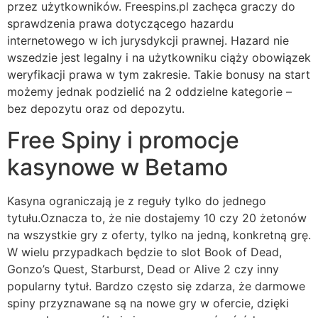
przez użytkowników. Freespins.pl zachęca graczy do
sprawdzenia prawa dotyczącego hazardu
internetowego w ich jurysdykcji prawnej. Hazard nie
wszedzie jest legalny i na użytkowniku ciąży obowiązek
weryfikacji prawa w tym zakresie. Takie bonusy na start
możemy jednak podzielić na 2 oddzielne kategorie –
bez depozytu oraz od depozytu.
Free Spiny i promocje
kasynowe w Betamo
Kasyna ograniczają je z reguły tylko do jednego
tytułu.Oznacza to, że nie dostajemy 10 czy 20 żetonów
na wszystkie gry z oferty, tylko na jedną, konkretną grę.
W wielu przypadkach będzie to slot Book of Dead,
Gonzo’s Quest, Starburst, Dead or Alive 2 czy inny
popularny tytuł. Bardzo często się zdarza, że darmowe
spiny przyznawane są na nowe gry w ofercie, dzięki