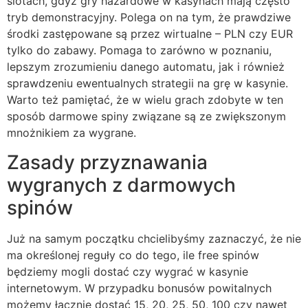
slotach, gdyż gry hazardowe w kasynach mają często
tryb demonstracyjny. Polega on na tym, że prawdziwe
środki zastępowane są przez wirtualne – PLN czy EUR
tylko do zabawy. Pomaga to zarówno w poznaniu,
lepszym zrozumieniu danego automatu, jak i również
sprawdzeniu ewentualnych strategii na grę w kasynie.
Warto też pamiętać, że w wielu grach zdobyte w ten
sposób darmowe spiny związane są ze zwiększonym
mnożnikiem za wygrane.
Zasady przyznawania
wygranych z darmowych
spinów
Już na samym początku chcielibyśmy zaznaczyć, że nie
ma określonej reguły co do tego, ile free spinów
będziemy mogli dostać czy wygrać w kasynie
internetowym. W przypadku bonusów powitalnych
możemy łącznie dostać 15, 20, 25, 50, 100 czy nawet